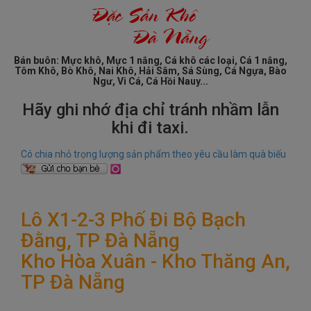
Bán buôn: Mực khô, Mực 1 nắng, Cá khô các loại, Cá 1 nắng,
Tôm Khô, Bò Khô, Nai Khô, Hải Sâm, Sá Sùng, Cá Ngựa, Bào
Ngư, Vi Cá, Cá Hồi Nauy...
Hãy ghi nhớ địa chỉ tránh nhầm lẫn
khi đi taxi.
Có chia nhỏ trọng lượng sản phẩm theo yêu cầu làm quà biếu
Lô X1-2-3 Phố Đi Bộ Bạch
Đằng, TP Đà Nẵng
Kho Hòa Xuân - Kho Thăng An,
TP Đà Nẵng