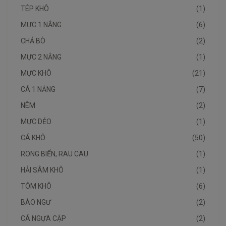
TÉP KHÔ
(1)
MỰC 1 NẮNG
(6)
CHẢ BÒ
(2)
MỰC 2 NẮNG
(1)
MỰC KHÔ
(21)
CÁ 1 NẮNG
(7)
NÊM
(2)
MỰC DẺO
(1)
CÁ KHÔ
(50)
RONG BIỂN, RAU CAU
(1)
HẢI SÂM KHÔ
(1)
TÔM KHÔ
(6)
BÀO NGƯ
(2)
CÁ NGỰA CẶP
(2)