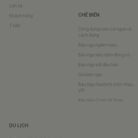
Liên hệ
CHẾ BIẾN
Khách hàng
Ý kiến
Công dụng rượu cá ngựa và
cách dùng
Bào ngư ngâm rượu
Bào ngư xào nấm đông cô
Bào ngư sốt dầu hào
Gỏi bào ngư
Bào Ngư Sashimi món nhậu
VIP
Bào Ngư Cuộn Vịt Quay
Bào ngư hầm chân ngỗng
Bào Ngư Hấp Phô Mai
DU LỊCH
Bào ngư nấu cháo