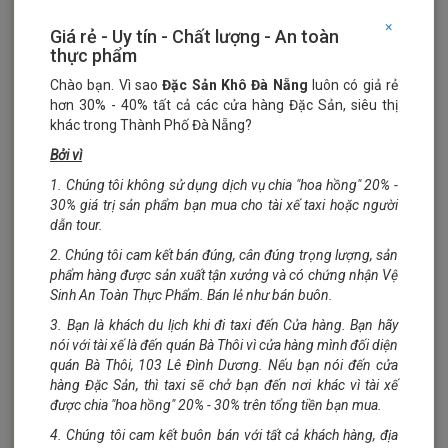
×
Giá rẻ - Uy tín - Chất lượng - An toàn
thực phẩm
Chào bạn. Vì sao
Đặc Sản Khô Đà Nẵng
luôn có giả rẻ
hơn 30% - 40% tất cả các cửa hàng Đặc Sản, siêu thị
khác trong Thành Phố Đà Nẵng?
Mở rộng
Bởi vì
1. Chúng tôi không sử dụng dịch vụ chia "hoa hồng" 20% -
30% giá trị sản phẩm bạn mua cho tài xế taxi hoặc người
dẫn tour.
2. Chúng tôi cam kết bán đúng, cân đúng trọng lượng, sản
phẩm hàng được sản xuất tận xưởng và có chứng nhận Vệ
Sinh An Toàn Thực Phẩm. Bán lẻ như bán buôn.
Nước yến lon
3. Bạn là khách du lịch khi đi taxi đến Cửa hàng. Bạn hãy
nói với tài xế là đến quán Bà Thôi vì cửa hàng mình đối diện
Khách viếng thăm: 2887
quán Bà Thôi, 103 Lê Đình Dương. Nếu bạn nói đến cửa
hàng Đặc Sản, thì taxi sẽ chở bạn đến nơi khác vì tài xế
được chia "hoa hồng" 20% - 30% trên tổng tiền bạn mua.
Liên hệ
4. Chúng tôi cam kết buôn bán với tất cả khách hàng, địa