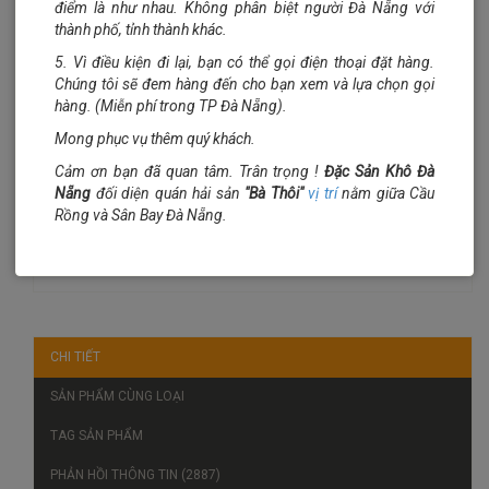
điểm là như nhau. Không phân biệt người Đà Nẵng với
thành phố, tỉnh thành khác.
Mua hàng
Số lượng:
5. Vì điều kiện đi lại, bạn có thể gọi điện thoại đặt hàng.
Chúng tôi sẽ đem hàng đến cho bạn xem và lựa chọn gọi
Đơn vị tính:
lon
hàng. (Miễn phí trong TP Đà Nẵng).
Trọng lượng:
1 kg
Mong phục vụ thêm quý khách.
Hạng sử dụng:
Ghi chú:
Cảm ơn bạn đã quan tâm. Trân trọng !
Đặc Sản Khô Đà
Nẵng
đối diện quán hải sản
"Bà Thôi"
vị trí
nằm giữa Cầu
Rồng và Sân Bay Đà Nẵng.
CHI TIẾT
SẢN PHẨM CÙNG LOẠI
TAG SẢN PHẨM
PHẢN HỒI THÔNG TIN (2887)