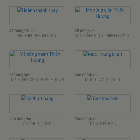
45.000₫/20 cái
25.000₫/gói
HOÀNH THÁNH CHAY
MÈ XỬNG GIÒN THIÊN HƯƠNG
25.000₫/gói
600.000₫/kg
MÈ XỬNG MỀM THIÊN HƯƠNG
MỰC 1 NẮNG LOẠI 1
290.000₫/kg
550.000₫/kg
CÁ THU 1 NẮNG
TÔM KHÔ BIỂN