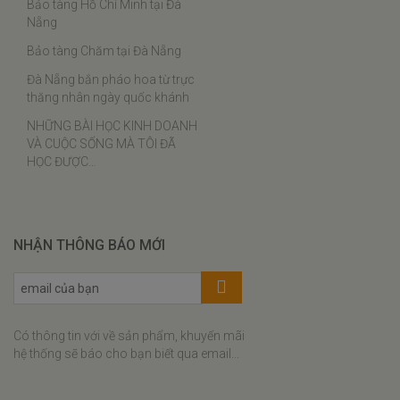
Bảo tàng Hồ Chí Minh tại Đà
Bào ngư chân gà
Nẵng
Cách chưng yến
Bảo tàng Chăm tại Đà Nẵng
Thịt ba chỉ rim tôm khô
Đà Nẵng bắn pháo hoa từ trực
Tôm khô sốt cà chua
thăng nhân ngày quốc khánh
Lạc xá tôm
NHỮNG BÀI HỌC KINH DOANH
VÀ CUỘC SỐNG MÀ TÔI ĐÃ
Bí đỏ xào tôm khô
HỌC ĐƯỢC…
Đậu que xào tôm khô
Bánh bèo tôm khô thịt xay
Bún riêu tôm khô
NHẬN THÔNG BÁO MỚI
Cơm cháy tôm khô kho quẹt
Xôi tôm khô cuộn rong biển
Canh khổ qua nấu tôm khô
Có thông tin với về sản phẩm, khuyến mãi
Gà rim hạt điều tôm khô
hệ thống sẽ báo cho bạn biết qua email...
Canh cải nấu tôm khô