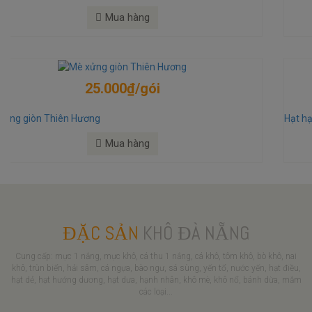
Mua hàng
350.000₫/kg
Hạt hạnh nhân
Mua hàng
ĐẶC SẢN
KHÔ ĐÀ NẴNG
Cung cấp: mực 1 nắng, mực khô, cá thu 1 nắng, cá khô, tôm khô, bò khô, nai
khô, trùn biển, hải sâm, cá ngựa, bào ngư, sá sùng, yến tổ, nước yến, hạt điều,
hạt dẻ, hạt hướng dương, hạt dưa, hạnh nhân, khô mè, khô nổ, bánh dừa, mắm
các loại...