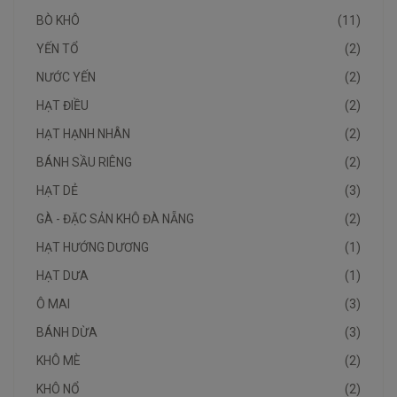
BÒ KHÔ
(11)
YẾN TỔ
(2)
NƯỚC YẾN
(2)
HẠT ĐIỀU
(2)
HẠT HẠNH NHÂN
(2)
BÁNH SẦU RIÊNG
(2)
HẠT DẺ
(3)
GÀ - ĐẶC SẢN KHÔ ĐÀ NẴNG
(2)
HẠT HƯỚNG DƯƠNG
(1)
HẠT DƯA
(1)
Ô MAI
(3)
BÁNH DỪA
(3)
KHÔ MÈ
(2)
KHÔ NỔ
(2)