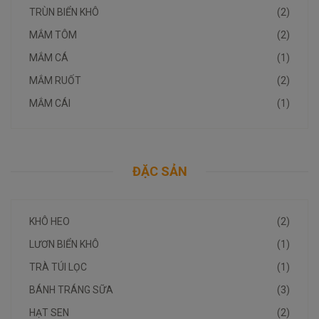
TRÙN BIỂN KHÔ
(2)
MẮM TÔM
(2)
MẮM CÁ
(1)
MẮM RUỐT
(2)
MẮM CÁI
(1)
ĐẶC SẢN
KHÔ HEO
(2)
LƯƠN BIỂN KHÔ
(1)
TRÀ TÚI LỌC
(1)
BÁNH TRÁNG SỮA
(3)
HẠT SEN
(2)