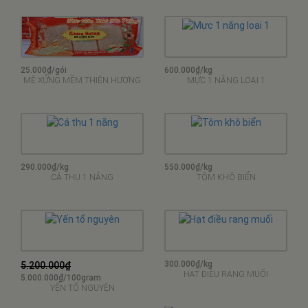
HẠT ĐIỀU RANG MUỐI
5.000.000₫/100gram
YẾN TỔ NGUYÊN
GIỚI THIỆU
DỊCH VỤ & ĐẠI LÝ
Hải Sản Khô là gì ?
Giao hàng tận nhà
Đặc Sản Khô là gì ?
Đại lý đặc sản, hải sản
Du lịch Đà Nẵng
Tuyển nhân viên bán hàng
Đôi nét về Đặc Sản Khô Đà
Tuyển cộng tác viên kinh
Nẵng
doanh
Giá mực 1 nắng
Liên hệ
CHẾ BIẾN
Khách hàng
Ý kiến