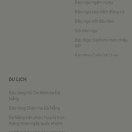
Đà Nẵng bắn pháo hoa từ trực
Tôm khô sốt cà chua
thăng nhân ngày quốc khánh
Lạc xá tôm
NHỮNG BÀI HỌC KINH DOANH
VÀ CUỘC SỐNG MÀ TÔI ĐÃ
Bí đỏ xào tôm khô
HỌC ĐƯỢC…
Đậu que xào tôm khô
Bánh bèo tôm khô thịt xay
Bún riêu tôm khô
NHẬN THÔNG BÁO MỚI
Cơm cháy tôm khô kho quẹt
Xôi tôm khô cuộn rong biển
Canh khổ qua nấu tôm khô
Có thông tin với về sản phẩm, khuyến mãi
Gà rim hạt điều tôm khô
hệ thống sẽ báo cho bạn biết qua email...
Canh cải nấu tôm khô
Bún tôm khô
Canh bí đỏ nấu tôm
Bản quyền © 2014 Đặc sản khô đà nẵng. Tổng lược truy cập:
1736594
Hiện
Canh mướp rau đay nấu tôm
tại:
3