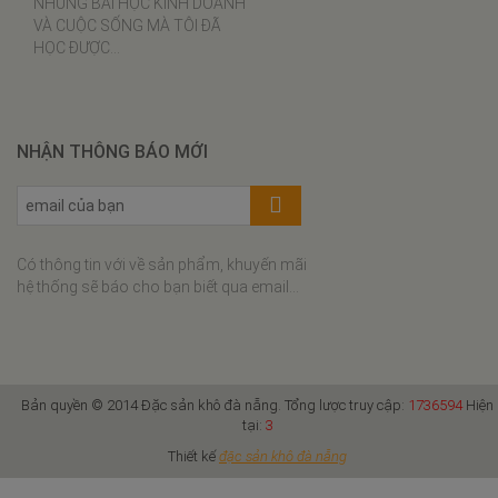
khô
Thiết kế
đặc sản khô đà nẵng
Canh rau dền nấu tôm khô
Cá thu nướng lá chuối
Cá thu nướng thịt ba chỉ
Cá thu sốt cà chua
Cá thu rim nước dừa
Cá thu sốt bơ chanh
Cá thu kho tiêu
Cá thu kho riềng
Cá thu kho dứa
Cá thu chiên nước mắm tỏi ớt
Chế biến mực rim
Mực 1 nắng chiên giòn
Mực 1 nắng nướng than