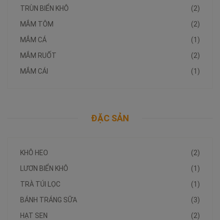
TRÙN BIỂN KHÔ
(2)
MẮM TÔM
(2)
MẮM CÁ
(1)
MẮM RUỐT
(2)
MẮM CÁI
(1)
ĐẶC SẢN
KHÔ HEO
(2)
LƯƠN BIỂN KHÔ
(1)
TRÀ TÚI LỌC
(1)
BÁNH TRÁNG SỮA
(3)
HẠT SEN
(2)