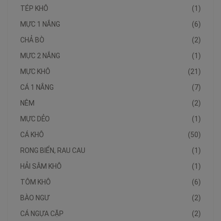
TÉP KHÔ
(1)
MỰC 1 NẮNG
(6)
CHẢ BÒ
(2)
MỰC 2 NẮNG
(1)
MỰC KHÔ
(21)
CÁ 1 NẮNG
(7)
NÊM
(2)
MỰC DẺO
(1)
CÁ KHÔ
(50)
RONG BIỂN, RAU CAU
(1)
HẢI SÂM KHÔ
(1)
TÔM KHÔ
(6)
BÀO NGƯ
(2)
CÁ NGỰA CẶP
(2)