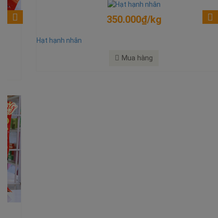
350.000₫/kg
Hạt hạnh nhân
Mua hàng
ĐẶC SẢN
KHÔ ĐÀ NẴNG
Cung cấp: mực 1 nắng, mực khô, cá thu 1 nắng, cá khô, tôm khô, bò khô, nai
khô, trùn biển, hải sâm, cá ngựa, bào ngư, sá sùng, yến tổ, nước yến, hạt điều,
hạt dẻ, hạt hướng dương, hạt dưa, hạnh nhân, khô mè, khô nổ, bánh dừa,
mắm các loại...