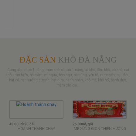
45.000₫/20 cái
25.000₫/gói
HOÀNH THÁNH CHAY
MÈ XỬNG GIÒN THIÊN HƯƠNG
25.000₫/gói
600.000₫/kg
MÈ XỬNG MỀM THIÊN HƯƠNG
MỰC 1 NẮNG LOẠI 1
290.000₫/kg
550.000₫/kg
CÁ THU 1 NẮNG
TÔM KHÔ BIỂN
300.000₫/kg
5.200.000₫