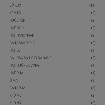
BÒ KHÔ
(11)
YẾN TỔ
(2)
NƯỚC YẾN
(2)
HẠT ĐIỀU
(2)
HẠT HẠNH NHÂN
(2)
BÁNH SẦU RIÊNG
(2)
HẠT DẺ
(3)
GÀ - ĐẶC SẢN KHÔ ĐÀ NẴNG
(2)
HẠT HƯỚNG DƯƠNG
(1)
HẠT DƯA
(1)
Ô MAI
(3)
BÁNH DỪA
(3)
KHÔ MÈ
(2)
KHÔ NỔ
(2)