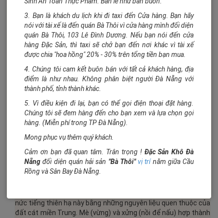
Sinh An Toàn Thực Phẩm. Bán lẻ như bán buôn.
3. Bạn là khách du lịch khi đi taxi đến Cửa hàng. Bạn hãy
nói với tài xế là đến quán Bà Thôi vì cửa hàng mình đối diện
quán Bà Thôi, 103 Lê Đình Dương. Nếu bạn nói đến cửa
hàng Đặc Sản, thì taxi sẽ chở bạn đến nơi khác vì tài xế
CHI TIẾT
được chia "hoa hồng" 20% - 30% trên tổng tiền bạn mua.
SẢN PHẨM CÙNG LOẠI
4. Chúng tôi cam kết buôn bán với tất cả khách hàng, địa
điểm là như nhau. Không phân biệt người Đà Nẵng với
TAG SẢN PHẨM
thành phố, tỉnh thành khác.
PHẢN HỒI THÔNG TIN (1982)
5. Vì điều kiện đi lại, bạn có thể gọi điện thoại đặt hàng.
Chúng tôi sẽ đem hàng đến cho bạn xem và lựa chọn gọi
hàng. (Miễn phí trong TP Đà Nẵng).
Đặc Sản Khô Đà Nẵng giới thiệu đến bạn Mè Xửng Huế.
Trên
Mong phục vụ thêm quý khách.
con đường ra Bắc vào Nam, đi qua Huế, trong hành lý du khách
bao giờ cũng có mấy gói mè xững mang về làm quà cho người
Cảm ơn bạn đã quan tâm. Trân trọng !
Đặc Sản Khô Đà
thân. Là một món đặc sản thanh tao nhưng mè xững đã trở
Nẵng
đối diện quán hải sản
"Bà Thôi"
vị trí
nằm giữa Cầu
thành biểu tượng cho văn hóa ẩm thực Huế.
Rồng và Sân Bay Đà Nẵng.
Mè xững là sản phẩm truyền thống của cố đô Huế. Sự thanh
lịch, cần cù, khéo léo của người dân kinh kỳ đã tạo nên loại kẹo
nức tiếng thiên hạ này bằng những nguyên liệu quen thuộc của
đất cát miền Trung. Mè (vừng) và xửng (nồi để nấu) hợp thành