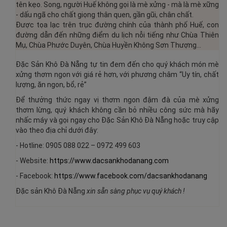
tên kẹo. Song, người Huế không gọi là mè xửng - mà là mè xững
- dấu ngã cho chất giọng thân quen, gần gũi, chân chất.
Được tọa lạc trên trục đường chính của thành phố Huế, con
đường dẫn đến những điểm du lịch nỗi tiếng như Chùa Thiên
Mụ, Chùa Phước Duyên, Chùa Huyền Không Sơn Thượng...
Đặc Sản Khô Đà Nẵng tự tin đem đến cho quý khách món mè
xửng thơm ngon với giá rẻ hơn, với phương châm “Uy tín, chất
lượng, ăn ngon, bổ, rẻ”
Để thưởng thức ngay vị thơm ngon đậm đà của mè xửng
thơm lừng
,
quý khách không cần bỏ nhiều công sức mà hãy
nhấc máy và gọi ngay cho
Đặc Sản Khô Đà Nẵng
hoặc truy cập
vào theo địa chỉ dưới đây:
- Hotline: 0905 088 022 – 0972 499 603
- Website:
https://www.dacsankhodanang.com
- Facebook:
https://www.facebook.com/dacsankhodanang
Đặc sản Khô Đà Nẵng
xin sẵn sàng phục vụ quý khách !