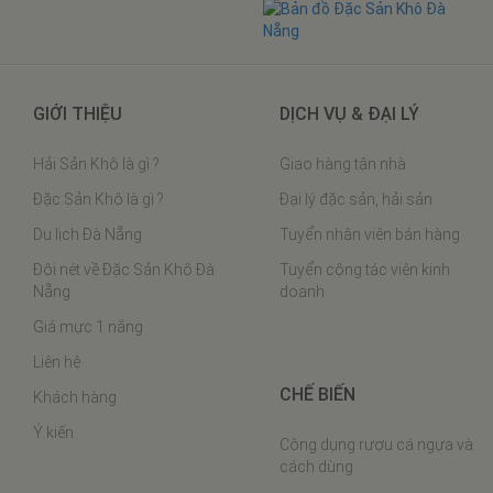
Công dụng rượu cá ngựa và
cách dùng
Bào ngư ngâm rượu
Bào ngư xào nấm đông cô
Bào ngư sốt dầu hào
Gỏi bào ngư
Bào Ngư Sashimi món nhậu
VIP
Bào Ngư Cuộn Vịt Quay
Bào ngư hầm chân ngỗng
Bào Ngư Hấp Phô Mai
DU LỊCH
Bào ngư nấu cháo
Bảo tàng Hồ Chí Minh tại Đà
Bào ngư chân gà
Nẵng
Cách chưng yến
Bảo tàng Chăm tại Đà Nẵng
Thịt ba chỉ rim tôm khô