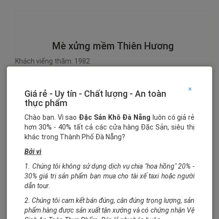
Mè xửng mềm Thiên Hương
Khách viếng thăm: 1982
×
Giá rẻ - Uy tín - Chất lượng - An toàn
25.000₫
thực phẩm
Chào bạn. Vì sao
Đặc Sản Khô Đà Nẵng
luôn có giả rẻ
Mua hàng
hơn 30% - 40% tất cả các cửa hàng Đặc Sản, siêu thị
Số lượng:
khác trong Thành Phố Đà Nẵng?
Đơn vị tính:
gói
Bởi vì
Trọng lượng:
350 gr
1. Chúng tôi không sử dụng dịch vụ chia "hoa hồng" 20% -
Hạng sử dụng:
9 tháng
30% giá trị sản phẩm bạn mua cho tài xế taxi hoặc người
Ghi chú:
Mè xửng mềm Thiên Hương loại 1 đặc biệt
dẫn tour.
2. Chúng tôi cam kết bán đúng, cân đúng trọng lượng, sản
phẩm hàng được sản xuất tận xưởng và có chứng nhận Vệ