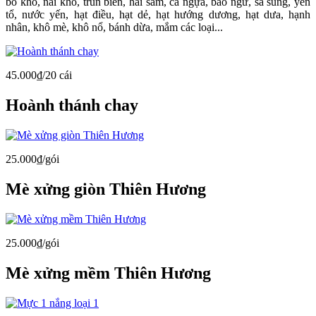
bò khô, nai khô, trùn biển, hải sâm, cá ngựa, bào ngư, sá sùng, yến
tổ, nước yến, hạt điều, hạt dẻ, hạt hướng dương, hạt dưa, hạnh
nhân, khô mè, khô nổ, bánh dừa, mắm các loại...
45.000₫/20 cái
Hoành thánh chay
25.000₫/gói
Mè xửng giòn Thiên Hương
25.000₫/gói
Mè xửng mềm Thiên Hương