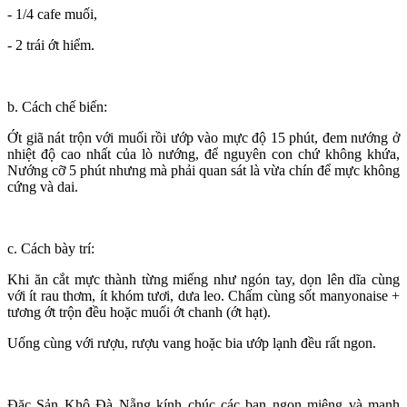
- 1/4 cafe muối,
- 2 trái ớt hiểm.
b. Cách chế biến:
Ớt giã nát trộn với muối rồi ướp vào mực độ 15 phút, đem nướng ở
nhiệt độ cao nhất của lò nướng, để nguyên con chứ không khứa,
Nướng cỡ 5 phút nhưng mà phải quan sát là vừa chín để mực không
cứng và dai.
c. Cách bày trí:
Khi ăn cắt mực thành từng miếng như ngón tay, dọn lên dĩa cùng
với ít rau thơm, ít khóm tươi, dưa leo. Chấm cùng sốt manyonaise +
tương ớt trộn đều hoặc muối ớt chanh (ớt hạt).
Uống cùng với rượu, rượu vang hoặc bia ướp lạnh đều rất ngon.
Đặc Sản Khô Đà Nẵng kính chúc các bạn ngon miệng và mạnh