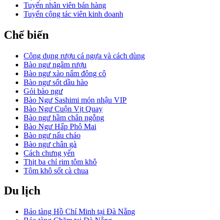
Tuyển nhân viên bán hàng
Tuyển cộng tác viên kinh doanh
Chế biến
Công dụng rượu cá ngựa và cách dùng
Bào ngư ngâm rượu
Bào ngư xào nấm đông cô
Bào ngư sốt dầu hào
Gỏi bào ngư
Bào Ngư Sashimi món nhậu VIP
Bào Ngư Cuộn Vịt Quay
Bào ngư hầm chân ngỗng
Bào Ngư Hấp Phô Mai
Bào ngư nấu cháo
Bào ngư chân gà
Cách chưng yến
Thịt ba chỉ rim tôm khô
Tôm khô sốt cà chua
Lạc xá tôm
Du lịch
Bí đỏ xào tôm khô
Đậu que xào tôm khô
Bánh bèo tôm khô thịt xay
Bảo tàng Hồ Chí Minh tại Đà Nẵng
Bún riêu tôm khô