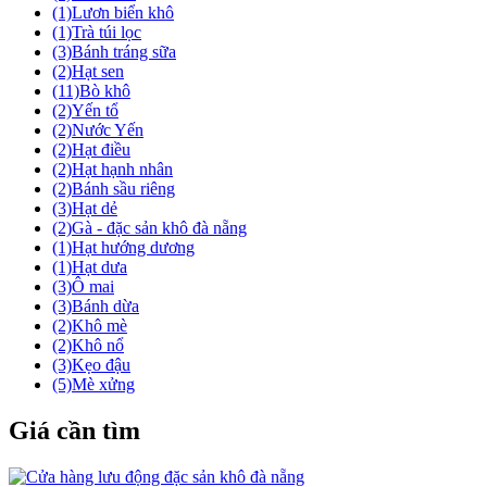
(1)
Lươn biển khô
(1)
Trà túi lọc
(3)
Bánh tráng sữa
(2)
Hạt sen
(11)
Bò khô
(2)
Yến tổ
(2)
Nước Yến
(2)
Hạt điều
(2)
Hạt hạnh nhân
(2)
Bánh sầu riêng
(3)
Hạt dẻ
(2)
Gà - đặc sản khô đà nẵng
(1)
Hạt hướng dương
(1)
Hạt dưa
(3)
Ô mai
(3)
Bánh dừa
(2)
Khô mè
(2)
Khô nổ
(3)
Kẹo đậu
(5)
Mè xửng
Giá cần tìm