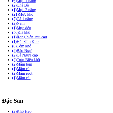
(6)
Mực 1 nắng
(2)
Chả Bò
(1)
Mực 2 nắng
(21)
Mực khô
(7)
Cá 1 nắng
(2)
Nêm
(1)
Mực dẻo
(50)
Cá khô
(1)
Rong biển, rau cau
(1)
Hải Sâm Khô
(6)
Tôm khô
(2)
Bào Ngư
(2)
Cá Ngựa cặp
(2)
Trùn Biển khô
(2)
Mắm tôm
(1)
Mắm cá
(2)
Mắm ruốt
(1)
Mắm cái
Đặc Sản
(2)
Khô Heo