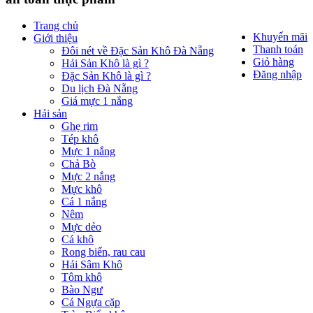
Trang chủ
Khuyến mãi
Giới thiệu
Thanh toán
Đôi nét về Đặc Sản Khô Đà Nẵng
Giỏ hàng
Hải Sản Khô là gì ?
Đăng nhập
Đặc Sản Khô là gì ?
Du lịch Đà Nẵng
Giá mực 1 nắng
Hải sản
Ghẹ rim
Tép khô
Mực 1 nắng
Chả Bò
Mực 2 nắng
Mực khô
Cá 1 nắng
Nêm
Mực dẻo
Cá khô
Rong biển, rau cau
Hải Sâm Khô
Tôm khô
Bào Ngư
Cá Ngựa cặp