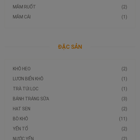
MẮM RUỐT
(2)
MẮM CÁI
(1)
ĐẶC SẢN
KHÔ HEO
(2)
LƯƠN BIỂN KHÔ
(1)
TRÀ TÚI LỌC
(1)
BÁNH TRÁNG SỮA
(3)
HẠT SEN
(2)
BÒ KHÔ
(11)
YẾN TỔ
(2)
NƯỚC YẾN
(2)