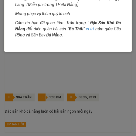
Chân thành cảm ơn các bạn đã ủng hộ và xin mời các bạn đóng góp ý kiến
hàng. (Miễn phí trong TP Đà Nẵng).
để sản phẩm của chúng tôi ngày càn tốt hơn, chất lượng hơn. Đáp ứng
được yêu cầu của các bạn gần xa.
Mong phục vụ thêm quý khách.
PHẢN HỒI
Cảm ơn bạn đã quan tâm. Trân trọng !
Đặc Sản Khô Đà
Nẵng
đối diện quán hải sản
"Bà Thôi"
vị trí
nằm giữa Cầu
Rồng và Sân Bay Đà Nẵng.
3 Bình luận tin
NGA TRẦN
1:33 PM
DEC 5, 2013
Đặc sản khô đà nẵng luôn có hải sản ngon mỗi ngày
PHẢN HỒI