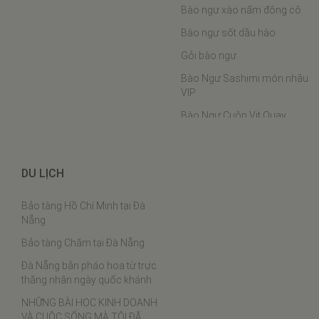
Bào ngư xào nấm đông cô
Bào ngư sốt dầu hào
Gỏi bào ngư
Bào Ngư Sashimi món nhậu
VIP
Bào Ngư Cuộn Vịt Quay
Bào ngư hầm chân ngỗng
Bào Ngư Hấp Phô Mai
DU LỊCH
Bào ngư nấu cháo
Bảo tàng Hồ Chí Minh tại Đà
Bào ngư chân gà
Nẵng
Cách chưng yến
Bảo tàng Chăm tại Đà Nẵng
Thịt ba chỉ rim tôm khô
Đà Nẵng bắn pháo hoa từ trực
Tôm khô sốt cà chua
thăng nhân ngày quốc khánh
Lạc xá tôm
NHỮNG BÀI HỌC KINH DOANH
VÀ CUỘC SỐNG MÀ TÔI ĐÃ