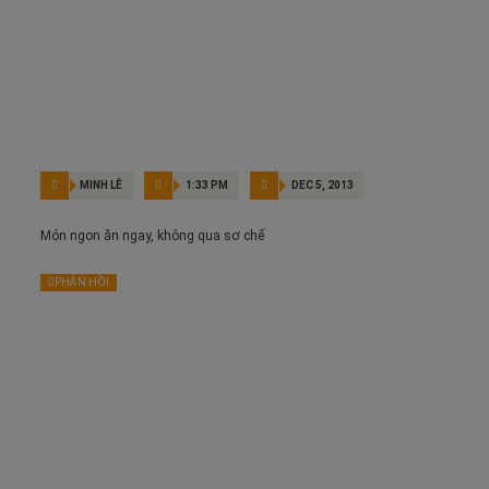
MINH LÊ
1:33 PM
DEC 5, 2013
Món ngon ăn ngay, không qua sơ chế
PHẢN HỒI