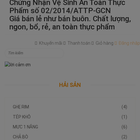
Chứng Nhận Vệ Sinh An Toàn Thực
Phẩm số 02/2014/ATTP-GCN
Giá bán lẻ như bán buôn. Chất lượng,
ngon, bổ, rẻ, an toàn thực phẩm
Khuyến mãi
Thanh toán
Giỏ hàng
Đăng nhập
HẢI SẢN
GHẸ RIM
(4)
TÉP KHÔ
(1)
MỰC 1 NẮNG
(6)
CHẢ BÒ
(2)