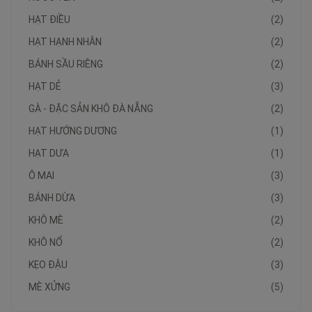
HẠT ĐIỀU
(2)
HẠT HẠNH NHÂN
(2)
BÁNH SẦU RIÊNG
(2)
HẠT DẺ
(3)
GÀ - ĐẶC SẢN KHÔ ĐÀ NẴNG
(2)
HẠT HƯỚNG DƯƠNG
(1)
HẠT DƯA
(1)
Ô MAI
(3)
BÁNH DỪA
(3)
KHÔ MÈ
(2)
KHÔ NỔ
(2)
KẸO ĐẬU
(3)
MÈ XỬNG
(5)