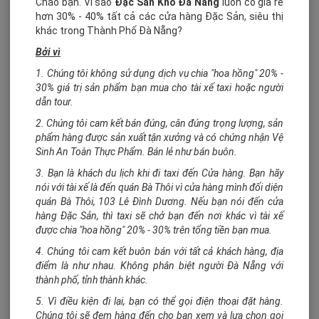
Chào bạn. Vì sao
Đặc Sản Khô Đà Nẵng
luôn có giả rẻ
hơn 30% - 40% tất cả các cửa hàng Đặc Sản, siêu thị
khác trong Thành Phố Đà Nẵng?
Bởi vì
1. Chúng tôi không sử dụng dịch vụ chia "hoa hồng" 20% -
30% giá trị sản phẩm bạn mua cho tài xế taxi hoặc người
dẫn tour.
2. Chúng tôi cam kết bán đúng, cân đúng trọng lượng, sản
phẩm hàng được sản xuất tận xưởng và có chứng nhận Vệ
Sinh An Toàn Thực Phẩm. Bán lẻ như bán buôn.
3. Bạn là khách du lịch khi đi taxi đến Cửa hàng. Bạn hãy
nói với tài xế là đến quán Bà Thôi vì cửa hàng mình đối diện
quán Bà Thôi, 103 Lê Đình Dương. Nếu bạn nói đến cửa
hàng Đặc Sản, thì taxi sẽ chở bạn đến nơi khác vì tài xế
được chia "hoa hồng" 20% - 30% trên tổng tiền bạn mua.
4. Chúng tôi cam kết buôn bán với tất cả khách hàng, địa
điểm là như nhau. Không phân biệt người Đà Nẵng với
thành phố, tỉnh thành khác.
Admin Đặc Sản Khô Đà Nẵng
5. Vì điều kiện đi lại, bạn có thể gọi điện thoại đặt hàng.
Chúng tôi sẽ đem hàng đến cho bạn xem và lựa chọn gọi