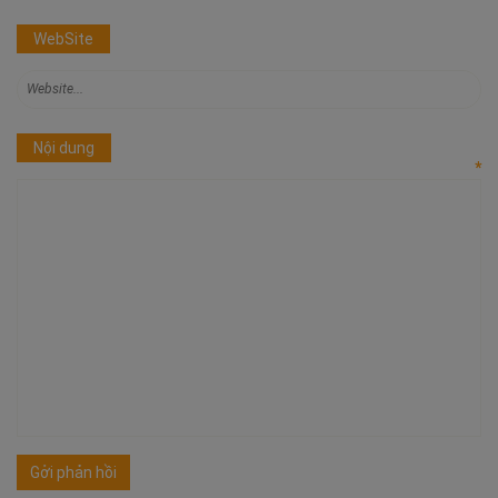
WebSite
Nội dung
*
Gởi phản hồi