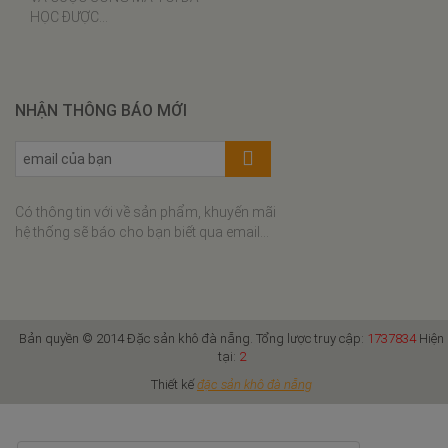
Bí đỏ xào tôm khô
HỌC ĐƯỢC…
Đậu que xào tôm khô
Bánh bèo tôm khô thịt xay
Bún riêu tôm khô
NHẬN THÔNG BÁO MỚI
Cơm cháy tôm khô kho quẹt
Xôi tôm khô cuộn rong biển
Canh khổ qua nấu tôm khô
Có thông tin với về sản phẩm, khuyến mãi
Gà rim hạt điều tôm khô
hệ thống sẽ báo cho bạn biết qua email...
Canh cải nấu tôm khô
Bún tôm khô
Canh bí đỏ nấu tôm
Bản quyền © 2014 Đặc sản khô đà nẵng. Tổng lược truy cập:
1737834
Hiện
Canh mướp rau đay nấu tôm
tại:
2
khô
Thiết kế
đặc sản khô đà nẵng
Canh rau dền nấu tôm khô
Cá thu nướng lá chuối