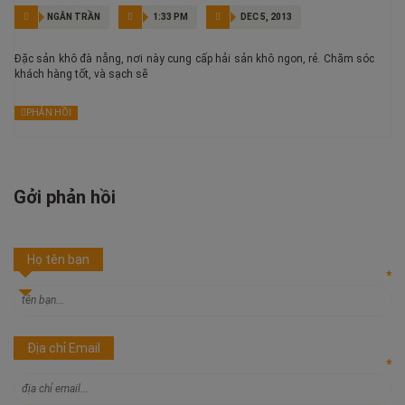
NGÂN TRẦN
1:33 PM
DEC 5, 2013
Đặc sản khô đà nẵng, nơi này cung cấp hải sản khô ngon, rẻ. Chăm sóc
khách hàng tốt, và sạch sẽ
PHẢN HỒI
Gởi phản hồi
Họ tên bạn
*
Địa chỉ Email
*