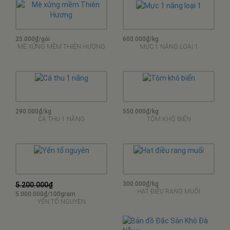
25.000₫/gói
600.000₫/kg
MÈ XỬNG MỀM THIÊN HƯƠNG
MỰC 1 NẮNG LOẠI 1
290.000₫/kg
550.000₫/kg
CÁ THU 1 NẮNG
TÔM KHÔ BIỂN
300.000₫/kg
5.200.000₫
HẠT ĐIỀU RANG MUỐI
5.000.000₫/100gram
YẾN TỔ NGUYÊN