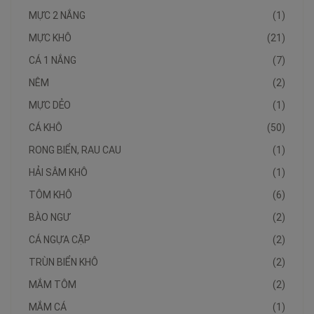
MỰC 2 NẮNG
(1)
MỰC KHÔ
(21)
CÁ 1 NẮNG
(7)
NÊM
(2)
MỰC DẺO
(1)
CÁ KHÔ
(50)
RONG BIỂN, RAU CAU
(1)
HẢI SÂM KHÔ
(1)
TÔM KHÔ
(6)
BÀO NGƯ
(2)
CÁ NGỰA CẶP
(2)
TRÙN BIỂN KHÔ
(2)
MẮM TÔM
(2)
MẮM CÁ
(1)