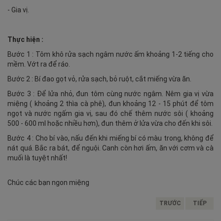
- Gia vị.
Thực hiện :
Bước 1 : Tôm khô rửa sạch ngâm nước ấm khoảng 1-2 tiếng cho
mềm. Vớt ra để ráo.
Bước 2 : Bí đao gọt vỏ, rửa sạch, bỏ ruột, cắt miếng vừa ăn.
Bước 3 : Để lửa nhỏ, đun tôm cùng nước ngâm. Nêm gia vị vừa
miệng ( khoảng 2 thìa cà phê), đun khoảng 12 - 15 phút để tôm
ngọt và nước ngấm gia vị, sau đó chế thêm nước sôi ( khoảng
500 - 600 ml hoặc nhiều hơn), đun thêm ở lửa vừa cho đến khi sôi.
Bước 4 : Cho bí vào, nấu đến khi miếng bí có màu trong, không để
nát quá. Bắc ra bát, để nguội. Canh còn hơi ấm, ăn với cơm và cà
muối là tuyệt nhất!
Chúc các bạn ngon miệng
TRƯỚC
TIẾP