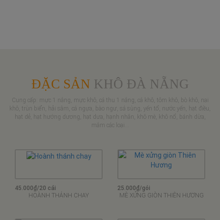
ĐẶC SẢN
KHÔ ĐÀ NẴNG
Cung cấp: mực 1 nắng, mực khô, cá thu 1 nắng, cá khô, tôm khô, bò khô, nai
khô, trùn biển, hải sâm, cá ngựa, bào ngư, sá sùng, yến tổ, nước yến, hạt điều,
hạt dẻ, hạt hướng dương, hạt dưa, hạnh nhân, khô mè, khô nổ, bánh dừa,
mắm các loại...
45.000₫/20 cái
25.000₫/gói
HOÀNH THÁNH CHAY
MÈ XỬNG GIÒN THIÊN HƯƠNG