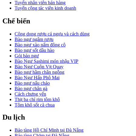
Tuyển nhân viên bán hàng
Tuyển cộng tác viên kinh doanh
Chế biến
Công dụng rượu cá ngựa và cách dùng
Bào ngư ngâm rượu
Bào ngư xào nấm đông cô
Bào ngư sốt dầu hào
Gỏi bào ngư
Bào Ngư Sashimi món nhậu VIP
Bào Ngư Cuộn Vịt Quay
Bào ngư hầm chân ngỗng
Bào Ngư Hấp Phô Mai
Bào ngư nấu cháo
Bào ngư chân gà
Cách chưng yến
Thịt ba chỉ rim tôm khô
Tôm khô sốt cà chua
Lạc xá tôm
Du lịch
Bí đỏ xào tôm khô
Đậu que xào tôm khô
Bánh bèo tôm khô thịt xay
Bảo tàng Hồ Chí Minh tại Đà Nẵng
Bún riêu tôm khô
Bảo tàng Chăm tại Đà Nẵng