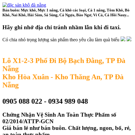
Bán buôn: Mực khô, Mực 1 nắng, Cá khô các loại, Cá 1 nắng, Tôm Khô, Bò
Khô, Nai Khô, Hải Sâm, Sá Sùng, Cá Ngựa, Bào Ngư, Vi Cá, Cá Hồi Nauy...
Hãy ghi nhớ địa chỉ tránh nhầm lẫn khi đi taxi.
Có chia nhỏ trọng lượng sản phẩm theo yêu cầu làm quà biếu
Lô X1-2-3 Phố Đi Bộ Bạch Đằng, TP Đà
Nẵng
Kho Hòa Xuân - Kho Thăng An, TP Đà
Nẵng
0905 088 022 - 0934 989 048
Chứng Nhận Vệ Sinh An Toàn Thực Phẩm số
02/2014/ATTP-GCN
Giá bán lẻ như bán buôn. Chất lượng, ngon, bổ, rẻ,
an toàn thực phẩm