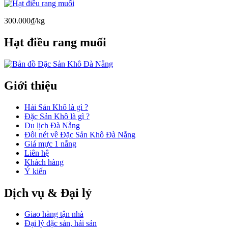
300.000₫/kg
Hạt điều rang muối
Giới thiệu
Hải Sản Khô là gì ?
Đặc Sản Khô là gì ?
Du lịch Đà Nẵng
Đôi nét về Đặc Sản Khô Đà Nẵng
Giá mực 1 nắng
Liên hệ
Khách hàng
Ý kiến
Dịch vụ & Đại lý
Giao hàng tận nhà
Đại lý đặc sản, hải sản