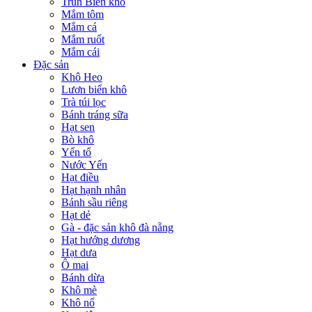
Trùn Biển khô
Mắm tôm
Mắm cá
Mắm ruốt
Mắm cái
Đặc sản
Khô Heo
Lươn biển khô
Trà túi lọc
Bánh tráng sữa
Hạt sen
Bò khô
Yến tổ
Nước Yến
Hạt điều
Hạt hạnh nhân
Bánh sầu riêng
Hạt dẻ
Gà - đặc sản khô đà nẵng
Hạt hướng dương
Hạt dưa
Ô mai
Bánh dừa
Khô mè
Khô nổ