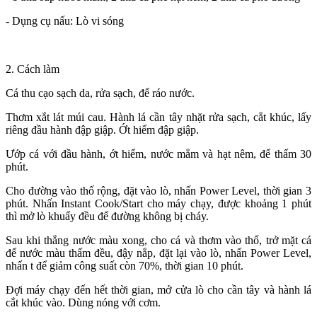
- Dụng cụ nấu: Lò vi sóng
2. Cách làm
Cá thu cạo sạch da, rửa sạch, để ráo nước.
Thơm xắt lát múi cau. Hành lá cần tây nhặt rửa sạch, cắt khúc, lấy
riêng đầu hành đập giập. Ớt hiểm đập giập.
Ướp cá với đầu hành, ớt hiểm, nước mắm và hạt nêm, để thấm 30
phút.
Cho đường vào thố rộng, đặt vào lò, nhấn Power Level, thời gian 3
phút. Nhấn Instant Cook/Start cho máy chạy, được khoảng 1 phút
thì mở lò khuấy đều để đường không bị cháy.
Sau khi thắng nước màu xong, cho cá và thơm vào thố, trở mặt cá
để nước màu thấm đều, đậy nắp, đặt lại vào lò, nhấn Power Level,
nhấn t để giảm công suất còn 70%, thời gian 10 phút.
Đợi máy chạy đến hết thời gian, mở cửa lò cho cần tây và hành lá
cắt khúc vào. Dùng nóng với cơm.