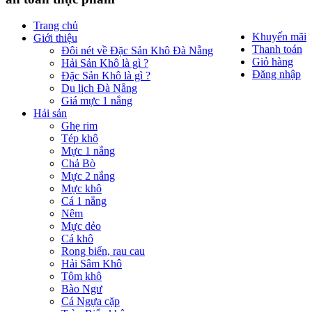
Trang chủ
Khuyến mãi
Giới thiệu
Thanh toán
Đôi nét về Đặc Sản Khô Đà Nẵng
Giỏ hàng
Hải Sản Khô là gì ?
Đăng nhập
Đặc Sản Khô là gì ?
Du lịch Đà Nẵng
Giá mực 1 nắng
Hải sản
Ghẹ rim
Tép khô
Mực 1 nắng
Chả Bò
Mực 2 nắng
Mực khô
Cá 1 nắng
Nêm
Mực dẻo
Cá khô
Rong biển, rau cau
Hải Sâm Khô
Tôm khô
Bào Ngư
Cá Ngựa cặp