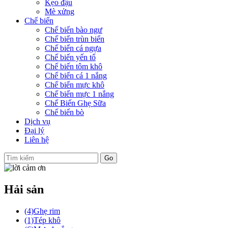
Kẹo đậu
Mè xửng
Chế biến
Chế biến bào ngư
Chế biến trùn biển
Chế biến cá ngựa
Chế biến yến tổ
Chế biến tôm khô
Chế biến cá 1 nắng
Chế biến mực khô
Chế biến mực 1 nắng
Chế Biến Ghẹ Sữa
Chế biến bò
Dịch vụ
Đại lý
Liên hệ
Hải sản
(4)
Ghẹ rim
(1)
Tép khô