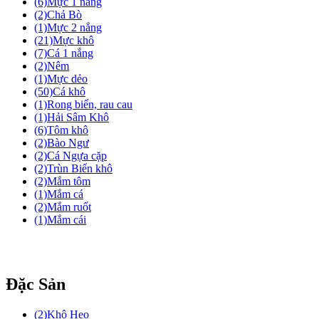
(6)
Mực 1 nắng
(2)
Chả Bò
(1)
Mực 2 nắng
(21)
Mực khô
(7)
Cá 1 nắng
(2)
Nêm
(1)
Mực dẻo
(50)
Cá khô
(1)
Rong biển, rau cau
(1)
Hải Sâm Khô
(6)
Tôm khô
(2)
Bào Ngư
(2)
Cá Ngựa cặp
(2)
Trùn Biển khô
(2)
Mắm tôm
(1)
Mắm cá
(2)
Mắm ruốt
(1)
Mắm cái
Đặc Sản
(2)
Khô Heo