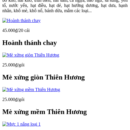
bò khô, nai khô, trùn biển, hải sâm, cá ngựa, bào ngư, sá sùng, yến
tổ, nước yến, hạt điều, hạt dẻ, hạt hướng dương, hạt dưa, hạnh
nhân, khô mè, khô nổ, bánh dừa, mắm các loại...
45.000₫/20 cái
Hoành thánh chay
25.000₫/gói
Mè xửng giòn Thiên Hương
25.000₫/gói
Mè xửng mềm Thiên Hương