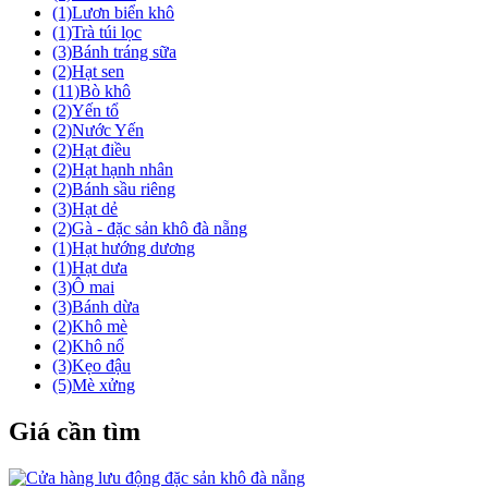
(1)
Lươn biển khô
(1)
Trà túi lọc
(3)
Bánh tráng sữa
(2)
Hạt sen
(11)
Bò khô
(2)
Yến tổ
(2)
Nước Yến
(2)
Hạt điều
(2)
Hạt hạnh nhân
(2)
Bánh sầu riêng
(3)
Hạt dẻ
(2)
Gà - đặc sản khô đà nẵng
(1)
Hạt hướng dương
(1)
Hạt dưa
(3)
Ô mai
(3)
Bánh dừa
(2)
Khô mè
(2)
Khô nổ
(3)
Kẹo đậu
(5)
Mè xửng
Giá cần tìm