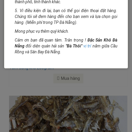
thành phố, tỉnh thành khác.
5. Vì điều kiện đi lại, bạn có thể gọi điện thoại đặt hàng.
Chúng tôi sẽ đem hàng đến cho bạn xem và lựa chọn gọi
hàng. (Miễn phí trong TP Đà Nẵng).
Mong phục vụ thêm quý khách.
Cảm ơn bạn đã quan tâm. Trân trọng !
Đặc Sản Khô Đà
Nẵng
đối diện quán hải sản
"Bà Thôi"
vị trí
nằm giữa Cầu
Rồng và Sân Bay Đà Nẵng.
90.000₫/hộp 200gram
Tôm sông khô 200gram
Mua hàng