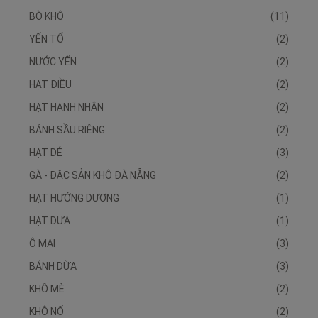
BÒ KHÔ
(11)
YẾN TỔ
(2)
NƯỚC YẾN
(2)
HẠT ĐIỀU
(2)
HẠT HẠNH NHÂN
(2)
BÁNH SẦU RIÊNG
(2)
HẠT DẺ
(3)
GÀ - ĐẶC SẢN KHÔ ĐÀ NẴNG
(2)
HẠT HƯỚNG DƯƠNG
(1)
HẠT DƯA
(1)
Ô MAI
(3)
BÁNH DỪA
(3)
KHÔ MÈ
(2)
KHÔ NỔ
(2)