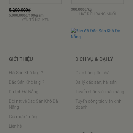
300.000₫/kg
5.200.000₫
HẠT ĐIỀU RANG MUỐI
5.000.000₫/100gram
YẾN TỔ NGUYÊN
GIỚI THIỆU
DỊCH VỤ & ĐẠI LÝ
Hải Sản Khô là gì ?
Giao hàng tận nhà
Đặc Sản Khô là gì ?
Đại lý đặc sản, hải sản
Du lịch Đà Nẵng
Tuyển nhân viên bán hàng
Đôi nét về Đặc Sản Khô Đà
Tuyển cộng tác viên kinh
Nẵng
doanh
Giá mực 1 nắng
Liên hệ