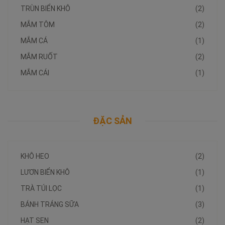
TRÙN BIỂN KHÔ
(2)
MẮM TÔM
(2)
MẮM CÁ
(1)
MẮM RUỐT
(2)
MẮM CÁI
(1)
ĐẶC SẢN
KHÔ HEO
(2)
LƯƠN BIỂN KHÔ
(1)
TRÀ TÚI LỌC
(1)
BÁNH TRÁNG SỮA
(3)
HẠT SEN
(2)