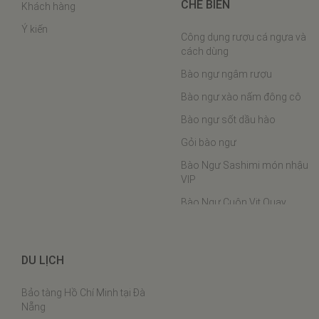
CHẾ BIẾN
Khách hàng
Ý kiến
Công dụng rượu cá ngựa và
cách dùng
Bào ngư ngâm rượu
Bào ngư xào nấm đông cô
Bào ngư sốt dầu hào
Gỏi bào ngư
Bào Ngư Sashimi món nhậu
VIP
Bào Ngư Cuộn Vịt Quay
Bào ngư hầm chân ngỗng
Bào Ngư Hấp Phô Mai
DU LỊCH
Bào ngư nấu cháo
Bảo tàng Hồ Chí Minh tại Đà
Bào ngư chân gà
Nẵng
Cách chưng yến