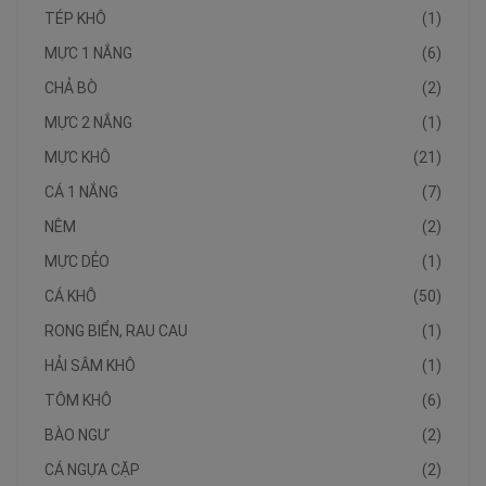
TÉP KHÔ
(1)
MỰC 1 NẮNG
(6)
CHẢ BÒ
(2)
MỰC 2 NẮNG
(1)
MỰC KHÔ
(21)
CÁ 1 NẮNG
(7)
NÊM
(2)
MỰC DẺO
(1)
CÁ KHÔ
(50)
RONG BIỂN, RAU CAU
(1)
HẢI SÂM KHÔ
(1)
TÔM KHÔ
(6)
BÀO NGƯ
(2)
CÁ NGỰA CẶP
(2)