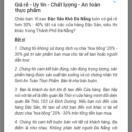
×
Giá rẻ - Uy tín - Chất lượng - An toàn
thực phẩm
Chào bạn. Vì sao
Đặc Sản Khô Đà Nẵng
luôn có giả rẻ
hơn 30% - 40% tất cả các cửa hàng Đặc Sản, siêu thị
khác trong Thành Phố Đà Nẵng?
Bởi vì
1. Chúng tôi không sử dụng dịch vụ chia "hoa hồng" 20% -
30% giá trị sản phẩm bạn mua cho tài xế taxi hoặc người
dẫn tour.
2. Chúng tôi cam kết bán đúng, cân đúng trọng lượng, sản
phẩm hàng được sản xuất tận xưởng và có chứng nhận Vệ
120.000₫/200 gram
Sinh An Toàn Thực Phẩm. Bán lẻ như bán buôn.
Mực cán tẩm gia vị 200gram
3. Bạn là khách du lịch khi đi taxi đến Cửa hàng. Bạn hãy
nói với tài xế là đến quán Bà Thôi vì cửa hàng mình đối diện
Mua hàng
quán Bà Thôi, 103 Lê Đình Dương. Nếu bạn nói đến cửa
hàng Đặc Sản, thì taxi sẽ chở bạn đến nơi khác vì tài xế
được chia "hoa hồng" 20% - 30% trên tổng tiền bạn mua.
4. Chúng tôi cam kết buôn bán với tất cả khách hàng, địa
điểm là như nhau. Không phân biệt người Đà Nẵng với