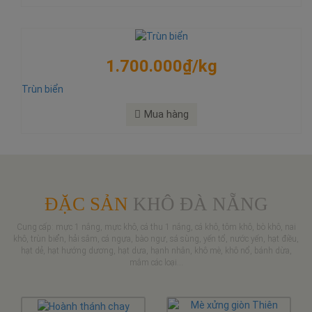
1.700.000₫/kg
Trùn biển
Mua hàng
ĐẶC SẢN
KHÔ ĐÀ NẴNG
Cung cấp: mực 1 nắng, mực khô, cá thu 1 nắng, cá khô, tôm khô, bò khô, nai
khô, trùn biển, hải sâm, cá ngựa, bào ngư, sá sùng, yến tổ, nước yến, hạt điều,
hạt dẻ, hạt hướng dương, hạt dưa, hạnh nhân, khô mè, khô nổ, bánh dừa,
mắm các loại...