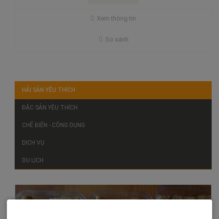
Xem thông tin
So sánh
HẢI SẢN YÊU THÍCH
ĐẶC SẢN YÊU THÍCH
CHẾ BIẾN - CÔNG DỤNG
DỊCH VỤ
DU LỊCH