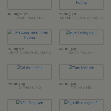
45.000₫/20 cái
25.000₫/gói
HOÀNH THÁNH CHAY
MÈ XỬNG GIÒN THIÊN HƯƠNG
25.000₫/gói
600.000₫/kg
MÈ XỬNG MỀM THIÊN HƯƠNG
MỰC 1 NẮNG LOẠI 1
290.000₫/kg
550.000₫/kg
CÁ THU 1 NẮNG
TÔM KHÔ BIỂN