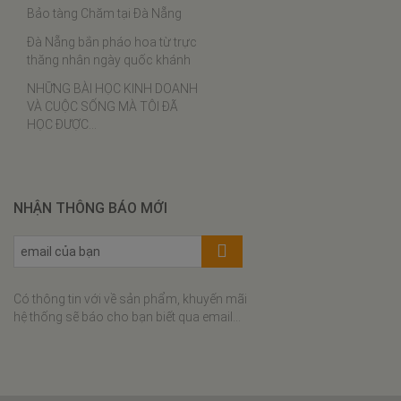
Bảo tàng Chăm tại Đà Nẵng
Thịt ba chỉ rim tôm khô
Đà Nẵng bắn pháo hoa từ trực
Tôm khô sốt cà chua
thăng nhân ngày quốc khánh
Lạc xá tôm
NHỮNG BÀI HỌC KINH DOANH
VÀ CUỘC SỐNG MÀ TÔI ĐÃ
Bí đỏ xào tôm khô
HỌC ĐƯỢC…
Đậu que xào tôm khô
Bánh bèo tôm khô thịt xay
Bún riêu tôm khô
NHẬN THÔNG BÁO MỚI
Cơm cháy tôm khô kho quẹt
Xôi tôm khô cuộn rong biển
Canh khổ qua nấu tôm khô
Có thông tin với về sản phẩm, khuyến mãi
Gà rim hạt điều tôm khô
hệ thống sẽ báo cho bạn biết qua email...
Canh cải nấu tôm khô
Bún tôm khô
Canh bí đỏ nấu tôm