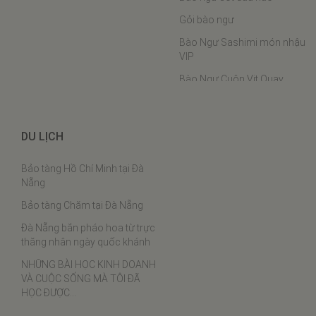
Gỏi bào ngư
Bào Ngư Sashimi món nhậu
VIP
Bào Ngư Cuộn Vịt Quay
Bào ngư hầm chân ngỗng
Bào Ngư Hấp Phô Mai
DU LỊCH
Bào ngư nấu cháo
Bảo tàng Hồ Chí Minh tại Đà
Bào ngư chân gà
Nẵng
Cách chưng yến
Bảo tàng Chăm tại Đà Nẵng
Thịt ba chỉ rim tôm khô
Đà Nẵng bắn pháo hoa từ trực
Tôm khô sốt cà chua
thăng nhân ngày quốc khánh
Lạc xá tôm
NHỮNG BÀI HỌC KINH DOANH
VÀ CUỘC SỐNG MÀ TÔI ĐÃ
Bí đỏ xào tôm khô
HỌC ĐƯỢC…
Đậu que xào tôm khô