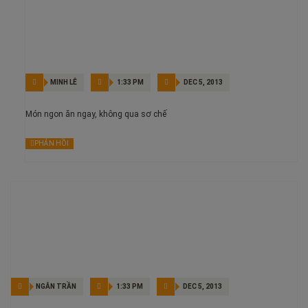
MINH LÊ
1:33 PM
DEC 5, 2013
Món ngon ăn ngay, không qua sơ chế
PHẢN HỒI
NGÂN TRẦN
1:33 PM
DEC 5, 2013