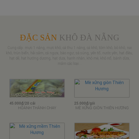
ĐẶC SẢN
KHÔ ĐÀ NẴNG
Cung cấp: mực 1 nắng, mực khô, cá thu 1 nắng, cá khô, tôm khô, bò khô, nai
khô, trùn biển, hải sâm, cá ngựa, bào ngư, sá sùng, yến tổ, nước yến, hạt điều,
hạt dẻ, hạt hướng dương, hạt dưa, hạnh nhân, khô mè, khô nổ, bánh dừa,
mắm các loại...
45.000₫/20 cái
25.000₫/gói
HOÀNH THÁNH CHAY
MÈ XỬNG GIÒN THIÊN HƯƠNG