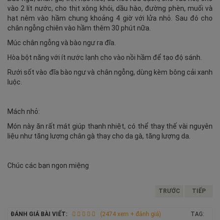
vào 2 lít nước, cho thịt xông khói, dầu hào, đường phèn, muối và
hạt nêm vào hầm chung khoảng 4 giờ với lửa nhỏ. Sau đó cho
chân ngỗng chiên vào hầm thêm 30 phút nữa.
Múc chân ngỗng và bào ngư ra đĩa.
Hòa bột năng với ít nước lạnh cho vào nồi hầm để tạo độ sánh.
Rưới sốt vào đĩa bào ngư và chân ngỗng, dùng kèm bông cải xanh
luộc.
Mách nhỏ:
Món này ăn rất mát giúp thanh nhiệt, có thể thay thế vài nguyên
liệu như tăng lượng chân gà thay cho da gà, tăng lượng da.
Chúc các bạn ngon miệng
TRƯỚC
TIẾP
ĐÁNH GIÁ BÀI VIẾT:
(2474 xem + đánh giá)
TAG: