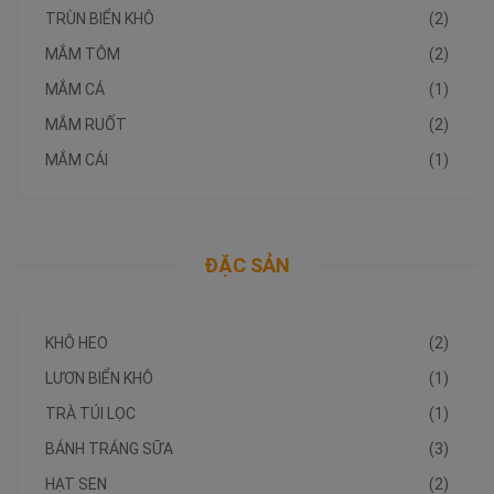
TRÙN BIỂN KHÔ
(2)
MẮM TÔM
(2)
MẮM CÁ
(1)
MẮM RUỐT
(2)
MẮM CÁI
(1)
ĐẶC SẢN
KHÔ HEO
(2)
LƯƠN BIỂN KHÔ
(1)
TRÀ TÚI LỌC
(1)
BÁNH TRÁNG SỮA
(3)
HẠT SEN
(2)