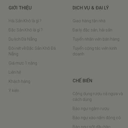
GIỚI THIỆU
DỊCH VỤ & ĐẠI LÝ
Hải Sản Khô là gì ?
Giao hàng tận nhà
Đặc Sản Khô là gì ?
Đại lý đặc sản, hải sản
Du lịch Đà Nẵng
Tuyển nhân viên bán hàng
Đôi nét về Đặc Sản Khô Đà
Tuyển cộng tác viên kinh
Nẵng
doanh
Giá mực 1 nắng
Liên hệ
CHẾ BIẾN
Khách hàng
Ý kiến
Công dụng rượu cá ngựa và
cách dùng
Bào ngư ngâm rượu
Bào ngư xào nấm đông cô
Bào ngư sốt dầu hào