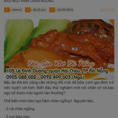
BÀO NGƯ HẦM CHÂN NGỖNG
Admin
06:25 pm
02/05/2014
Nấu ăn đôi khi cũng cần những đổi mới để bữa cơm gia đình trở
nên tuyệt vời hơn. Biết đâu thử nghiệm mới với chân vịt và bào
ngư sẽ được mòi người tán thưởng?
Chế biến món bào ngư hầm chân ngỗng1. Nguyên liệu
- 2 cái chân ngỗng
- 2 con bào ngư