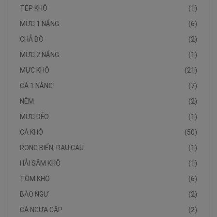
TÉP KHÔ
(1)
MỰC 1 NẮNG
(6)
CHẢ BÒ
(2)
MỰC 2 NẮNG
(1)
MỰC KHÔ
(21)
CÁ 1 NẮNG
(7)
NÊM
(2)
MỰC DẺO
(1)
CÁ KHÔ
(50)
RONG BIỂN, RAU CAU
(1)
HẢI SÂM KHÔ
(1)
TÔM KHÔ
(6)
BÀO NGƯ
(2)
CÁ NGỰA CẶP
(2)