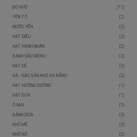
BÒ KHÔ
(11)
YẾN TỔ
(2)
NƯỚC YẾN
(2)
HẠT ĐIỀU
(2)
HẠT HẠNH NHÂN
(2)
BÁNH SẦU RIÊNG
(2)
HẠT DẺ
(3)
GÀ - ĐẶC SẢN KHÔ ĐÀ NẴNG
(2)
HẠT HƯỚNG DƯƠNG
(1)
HẠT DƯA
(1)
Ô MAI
(3)
BÁNH DỪA
(3)
KHÔ MÈ
(2)
KHÔ NỔ
(2)