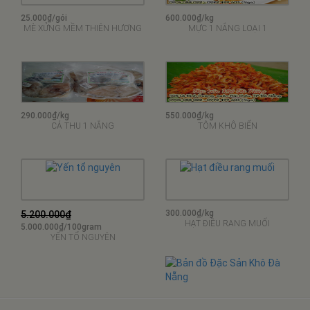
25.000₫/gói
600.000₫/kg
MÈ XỬNG MỀM THIÊN HƯƠNG
MỰC 1 NẮNG LOẠI 1
290.000₫/kg
550.000₫/kg
CÁ THU 1 NẮNG
TÔM KHÔ BIỂN
300.000₫/kg
5.200.000₫
HẠT ĐIỀU RANG MUỐI
5.000.000₫/100gram
YẾN TỔ NGUYÊN