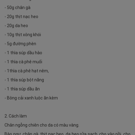
- 50g chân gà
- 20g thịt nạc heo
- 20g da heo
- 10g thịt xông khói
- 5g đường phèn
- 1 thìa súp dầu hào
- 1 thìa cà phê muối
- 1thìa cà phê hạt nêm,
- 1 thìa súp bột năng
- 1 thìa súp dầu ăn
- Bông cải xanh luộc ăn kèm
2. Cách làm
Chân ngỗng chiên cho da có màu vàng.
Bào ngư, chân gà, thịt nạc heo, da heo rửa sạch, cho vào nồi, cho