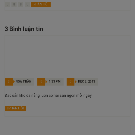
PHẢN HỒI
3 Bình luận tin
NGA TRẦN
1:33 PM
DEC 5, 2013
Đặc sản khô đà nẵng luôn có hải sản ngon mỗi ngày
PHẢN HỒI