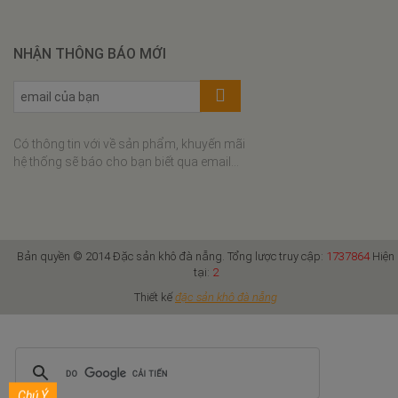
Bánh bèo tôm khô thịt xay
Bún riêu tôm khô
NHẬN THÔNG BÁO MỚI
Cơm cháy tôm khô kho quẹt
Xôi tôm khô cuộn rong biển
Canh khổ qua nấu tôm khô
Có thông tin với về sản phẩm, khuyến mãi
Gà rim hạt điều tôm khô
hệ thống sẽ báo cho bạn biết qua email...
Canh cải nấu tôm khô
Bún tôm khô
Canh bí đỏ nấu tôm
Bản quyền © 2014 Đặc sản khô đà nẵng. Tổng lược truy cập:
1737864
Hiện
Canh mướp rau đay nấu tôm
tại:
2
khô
Thiết kế
đặc sản khô đà nẵng
Canh rau dền nấu tôm khô
Cá thu nướng lá chuối
Cá thu nướng thịt ba chỉ