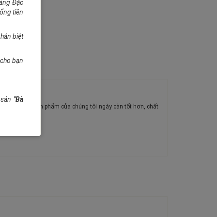
hàng Đặc
tổng tiền
hân biệt
n cho bạn
i sản
"Bà
p ý kiến để sản phẩm của chúng tôi ngày càn tốt hơn, chất