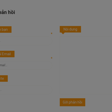
hản hồi
Nội dung
n bạn
*
ỉ Email
*
ite
Gởi phản hồi