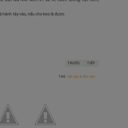
à hành tây vào, nấu cho keo là được.
TRƯỚC
TIẾP
TAG:
hải sản
/
đặc sản