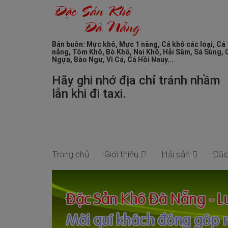
Bán buôn: Mực khô, Mực 1 nắng, Cá khô các loại, Cá 
nắng, Tôm Khô, Bò Khô, Nai Khô, Hải Sâm, Sá Sùng, 
Ngựa, Bào Ngư, Vi Cá, Cá Hồi Nauy...
Hãy ghi nhớ địa chỉ tránh nhầm
lẫn khi đi taxi.
Trang chủ
Giới thiệu
Hải sản
Đặc