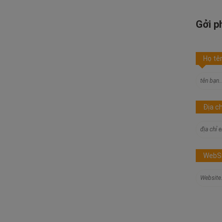
Gởi p
Họ tê
Địa ch
WebS