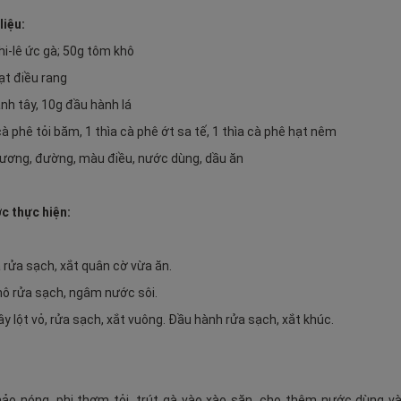
liệu:
hi-lê ức gà; 50g tôm khô
ạt điều rang
ành tây, 10g đầu hành lá
 cà phê tỏi băm, 1 thìa cà phê ớt sa tế, 1 thìa cà phê hạt nêm
tương, đường, màu điều, nước dùng, dầu ăn
c thực hiện:
:
à rửa sạch, xắt quân cờ vừa ăn.
hô rửa sạch, ngâm nước sôi.
ây lột vỏ, rửa sạch, xắt vuông. Đầu hành rửa sạch, xắt khúc.
:
hảo nóng, phi thơm tỏi, trút gà vào xào săn, cho thêm nước dùng v