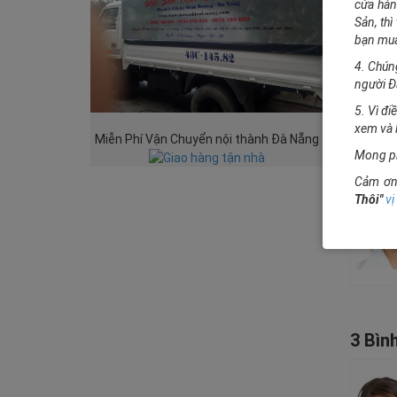
cửa hàn
Sản, thì
bạn mu
4. Chún
người Đ
5. Vì đi
xem và 
Miễn Phí Vận Chuyển nội thành Đà Nẵng
Mong ph
Cảm ơn 
Thôi"
vị 
3 Bình