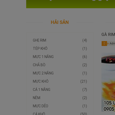
HẢI SẢN
GÀ RIM
GHẸ RIM
(4)
Adm
TÉP KHÔ
(1)
MỰC 1 NẮNG
(6)
CHẢ BÒ
(2)
MỰC 2 NẮNG
(1)
MỰC KHÔ
(21)
CÁ 1 NẮNG
(7)
NÊM
(2)
MỰC DẺO
(1)
CÁ KHÔ
(50)