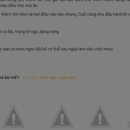
màu điều cho vừa ăn.
 thêm tôm khô và hạt điều vào xào chung. Cuối cùng cho đầu hành lá v
t ra đĩa, trang trí ngò, dùng nóng.
c bạn có món ngon bồi bổ cơ thể sau ngày làm việc mệt nhọc
Á BÀI VIẾT:
(2531 xem + đánh giá)