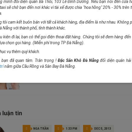
g mình đối diện quán Bà Thôi, 103 Lê Đình Dương. Nếu bạn nói đến cửa 
 taxi sẽ chở bạn đến nơi khác vì tài xế được chia "hoa hồng" 20% - 30% trên 
a.
g tôi cam kết buôn bán với tất cả khách hàng, địa điểm là như nhau. Không p
à Nẵng với thành phố, tỉnh thành khác.
ều kiện đi lại, bạn có thể gọi điện thoại đặt hàng. Chúng tôi sẽ đem hàng đế
lựa chọn gọi hàng. (Miễn phí trong TP Đà Nẵng).
ục vụ thêm quý khách.
Admin Đặc Sản Khô Đà Nẵng
bạn đã quan tâm. Trân trọng !
Đặc Sản Khô Đà Nẵng
đối diện quán hả
Chân thành cảm ơn các bạn đã ủng hộ và xin mời các bạn đóng gó
trí
nằm giữa Cầu Rồng và Sân Bay Đà Nẵng.
lượng hơn. Đáp ứng được yêu cầu của các bạn gần xa.
PHẢN HỒI
 luận tin
NGA TRẦN
1:33 PM
DEC 5, 2013