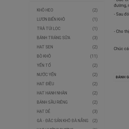
đường, 
KHÔ HEO
(2)
- Sau đó
LƯƠN BIỂN KHÔ
(1)
TRÀ TÚI LỌC
(1)
- Cho thị
BÁNH TRÁNG SỮA
(3)
HẠT SEN
(2)
Chúc cá
BÒ KHÔ
(11)
YẾN TỔ
(2)
NƯỚC YẾN
(2)
ĐÁNH GI
HẠT ĐIỀU
(2)
HẠT HẠNH NHÂN
(2)
BÁNH SẦU RIÊNG
(2)
HẠT DẺ
(3)
GÀ - ĐẶC SẢN KHÔ ĐÀ NẴNG
(2)