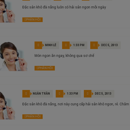
Đặc sản khô đà nẵng luôn có hải sản ngon mỗi ngày
PHẢN HỒI
MINH LÊ
1:33 PM
DEC 5, 2013
Món ngon ăn ngay, không qua sơ chế
PHẢN HỒI
NGÂN TRẦN
1:33 PM
DEC 5, 2013
Đặc sản khô đà nẵng, nơi này cung cấp hải sản khô ngon, rẻ. Chăm 
PHẢN HỒI