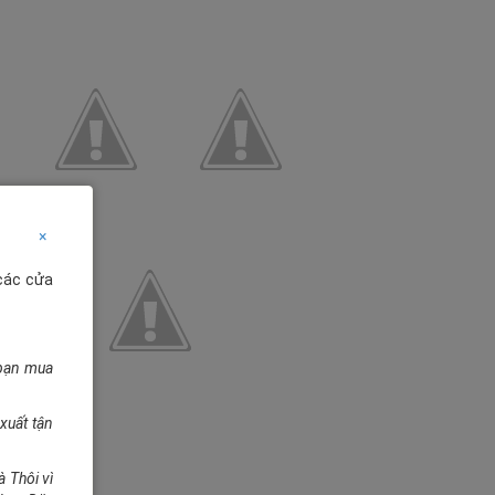
×
 các cửa
 bạn mua
xuất tận
à Thôi vì