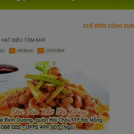
CHẾ BIẾN CÔNG DỤ
 HẠT ĐIỀU TÔM KHÔ
in
04:38 pm
27/07/2014