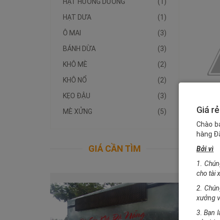
HẠT HƯỚNG DƯƠNG
(1)
HẠT DƯA
(1)
Ô MAI
(3)
BÁNH DỪA
(3)
KHÔ MÈ
(2)
KHÔ NỔ
(2)
KẸO ĐẬU
(3)
Giá rẻ
MÈ XỬNG
(5)
Chào b
hàng Đặ
GIÁ CẦN TÌM
Bởi vì
1. Chún
cho tài 
2. Chún
xưởng v
3. Bạn l