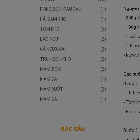
Nguyên 
RONG BIỂN, RAU CAU
(1)
- 300g p
HẢI SÂM KHÔ
(1)
- 100g h
TÔM KHÔ
(6)
- 1 củ h
BÀO NGƯ
(2)
- 1 thìa
CÁ NGỰA CẶP
(2)
- Nước 
TRÙN BIỂN KHÔ
(2)
MẮM TÔM
(2)
Các bướ
MẮM CÁ
(1)
Bước 1 
MẮM RUỐT
(2)
- Thịt g
MẮM CÁI
(1)
- Tôm k
- Hành t
ĐẶC SẢN
Bước 2 
- Bắc c