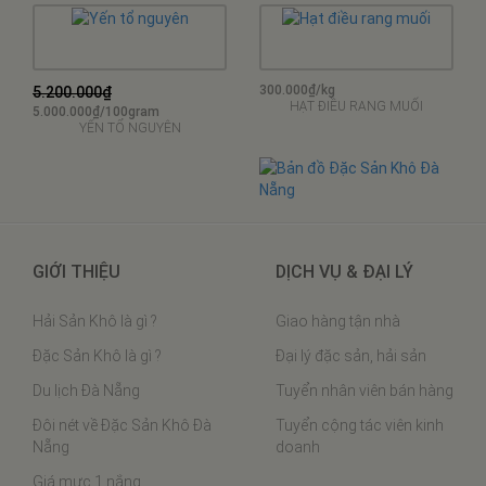
300.000₫/kg
5.200.000₫
HẠT ĐIỀU RANG MUỐI
5.000.000₫/100gram
YẾN TỔ NGUYÊN
GIỚI THIỆU
DỊCH VỤ & ĐẠI LÝ
Hải Sản Khô là gì ?
Giao hàng tận nhà
Đặc Sản Khô là gì ?
Đại lý đặc sản, hải sản
Du lịch Đà Nẵng
Tuyển nhân viên bán hàng
Đôi nét về Đặc Sản Khô Đà
Tuyển cộng tác viên kinh
Nẵng
doanh
Giá mực 1 nắng