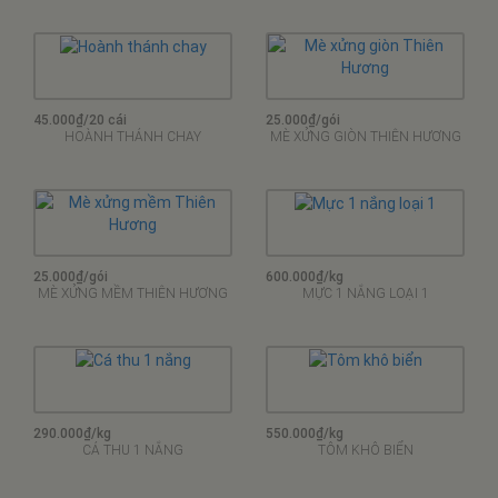
45.000₫/20 cái
25.000₫/gói
HOÀNH THÁNH CHAY
MÈ XỬNG GIÒN THIÊN HƯƠNG
25.000₫/gói
600.000₫/kg
MÈ XỬNG MỀM THIÊN HƯƠNG
MỰC 1 NẮNG LOẠI 1
290.000₫/kg
550.000₫/kg
CÁ THU 1 NẮNG
TÔM KHÔ BIỂN