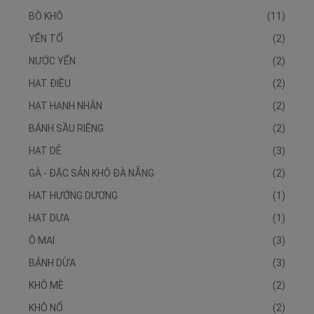
BÒ KHÔ
(11)
YẾN TỔ
(2)
NƯỚC YẾN
(2)
HẠT ĐIỀU
(2)
HẠT HẠNH NHÂN
(2)
BÁNH SẦU RIÊNG
(2)
HẠT DẺ
(3)
GÀ - ĐẶC SẢN KHÔ ĐÀ NẴNG
(2)
HẠT HƯỚNG DƯƠNG
(1)
HẠT DƯA
(1)
Ô MAI
(3)
BÁNH DỪA
(3)
KHÔ MÈ
(2)
KHÔ NỔ
(2)