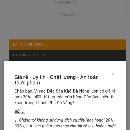
Xem thông tin
So sánh
HẢI SẢN YÊU THÍCH
ĐẶC SẢN YÊU THÍCH
CHẾ BIẾN - CÔNG DỤNG
×
Giá rẻ - Uy tín - Chất lượng - An toàn
DỊCH VỤ
thực phẩm
DU LỊCH
Chào bạn. Vì sao
Đặc Sản Khô Đà Nẵng
luôn có giả rẻ
hơn 30% - 40% tất cả các cửa hàng Đặc Sản, siêu thị
khác trong Thành Phố Đà Nẵng?
Bởi vì
1. Chúng tôi không sử dụng dịch vụ chia "hoa hồng" 20% -
30% giá trị sản phẩm bạn mua cho tài xế taxi hoặc người