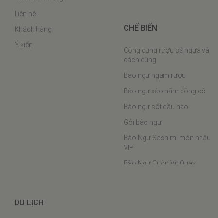
Liên hệ
CHẾ BIẾN
Khách hàng
Ý kiến
Công dụng rượu cá ngựa và
cách dùng
Bào ngư ngâm rượu
Bào ngư xào nấm đông cô
Bào ngư sốt dầu hào
Gỏi bào ngư
Bào Ngư Sashimi món nhậu
VIP
Bào Ngư Cuộn Vịt Quay
Bào ngư hầm chân ngỗng
Bào Ngư Hấp Phô Mai
DU LỊCH
Bào ngư nấu cháo