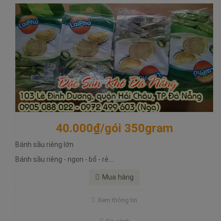
40.000₫/gói 350gram
Bánh sầu riêng lớn
25.000₫/hộp 120gram
Bánh sầu riêng - ngon - bổ - rẻ....
Bánh sầu riêng nhỏ
Mua hàng
Bánh sầu riêng - ngon - bổ - rẻ. Bánh nhân kem sầu riêng
Xem thông tin
Bánh sầu riêng ngon bổ rẻ. Bánh nhân sầu riêng, đặc sản khô
đà nẵng