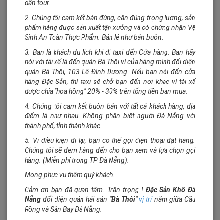
dẫn tour.
2. Chúng tôi cam kết bán đúng, cân đúng trọng lượng, sản
phẩm hàng được sản xuất tận xưởng và có chứng nhận Vệ
Sinh An Toàn Thực Phẩm. Bán lẻ như bán buôn.
3. Bạn là khách du lịch khi đi taxi đến Cửa hàng. Bạn hãy
nói với tài xế là đến quán Bà Thôi vì cửa hàng mình đối diện
quán Bà Thôi, 103 Lê Đình Dương. Nếu bạn nói đến cửa
70.000₫/gram
hàng Đặc Sản, thì taxi sẽ chở bạn đến nơi khác vì tài xế
được chia "hoa hồng" 20% - 30% trên tổng tiền bạn mua.
Cá thiều que hủ lớn ăn liền
4. Chúng tôi cam kết buôn bán với tất cả khách hàng, địa
Mua hàng
điểm là như nhau. Không phân biệt người Đà Nẵng với
thành phố, tỉnh thành khác.
5. Vì điều kiện đi lại, bạn có thể gọi điện thoại đặt hàng.
Chúng tôi sẽ đem hàng đến cho bạn xem và lựa chọn gọi
hàng. (Miễn phí trong TP Đà Nẵng).
Mong phục vụ thêm quý khách.
Cảm ơn bạn đã quan tâm. Trân trọng !
Đặc Sản Khô Đà
Nẵng
đối diện quán hải sản
"Bà Thôi"
vị trí
nằm giữa Cầu
Rồng và Sân Bay Đà Nẵng.