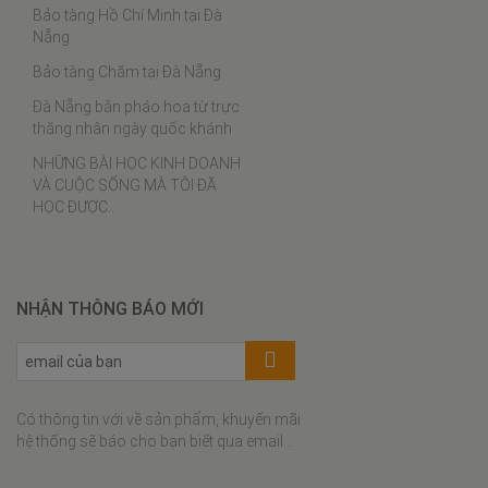
Bảo tàng Hồ Chí Minh tại Đà
Bào ngư chân gà
Nẵng
Cách chưng yến
Bảo tàng Chăm tại Đà Nẵng
Thịt ba chỉ rim tôm khô
Đà Nẵng bắn pháo hoa từ trực
Tôm khô sốt cà chua
thăng nhân ngày quốc khánh
Lạc xá tôm
NHỮNG BÀI HỌC KINH DOANH
VÀ CUỘC SỐNG MÀ TÔI ĐÃ
Bí đỏ xào tôm khô
HỌC ĐƯỢC…
Đậu que xào tôm khô
Bánh bèo tôm khô thịt xay
Bún riêu tôm khô
NHẬN THÔNG BÁO MỚI
Cơm cháy tôm khô kho quẹt
Xôi tôm khô cuộn rong biển
Canh khổ qua nấu tôm khô
Có thông tin với về sản phẩm, khuyến mãi
Gà rim hạt điều tôm khô
hệ thống sẽ báo cho bạn biết qua email...
Canh cải nấu tôm khô