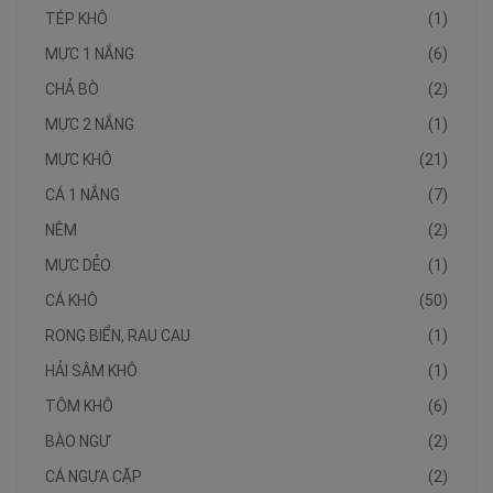
TÉP KHÔ
(1)
MỰC 1 NẮNG
(6)
CHẢ BÒ
(2)
MỰC 2 NẮNG
(1)
MỰC KHÔ
(21)
CÁ 1 NẮNG
(7)
NÊM
(2)
MỰC DẺO
(1)
CÁ KHÔ
(50)
RONG BIỂN, RAU CAU
(1)
HẢI SÂM KHÔ
(1)
TÔM KHÔ
(6)
BÀO NGƯ
(2)
CÁ NGỰA CẶP
(2)