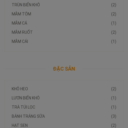
TRÙN BIỂN KHÔ
(2)
MẮM TÔM
(2)
MẮM CÁ
(1)
MẮM RUỐT
(2)
MẮM CÁI
(1)
ĐẶC SẢN
KHÔ HEO
(2)
LƯƠN BIỂN KHÔ
(1)
TRÀ TÚI LỌC
(1)
BÁNH TRÁNG SỮA
(3)
HẠT SEN
(2)