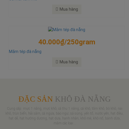
Mua hàng
40.000₫/250gram
Mắm tép đà nẵng
Mua hàng
ĐẶC SẢN
KHÔ ĐÀ NẴNG
Cung cấp: mực 1 nắng, mực khô, cá thu 1 nắng, cá khô, tôm khô, bò khô, nai
khô, trùn biển, hải sâm, cá ngựa, bào ngư, sá sùng, yến tổ, nước yến, hạt điều,
hạt dẻ, hạt hướng dương, hạt dưa, hạnh nhân, khô mè, khô nổ, bánh dừa,
mắm các loại...