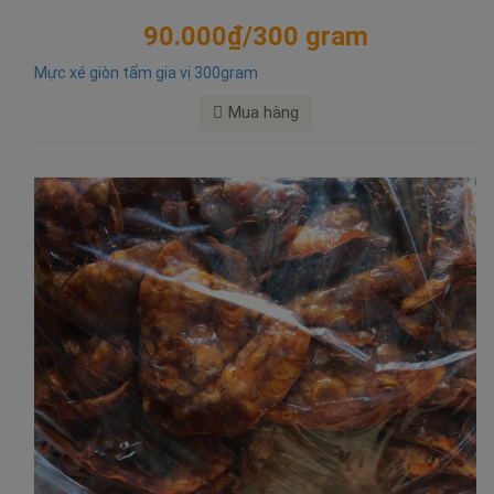
90.000₫/300 gram
Mực xé giòn tẩm gia vị 300gram
Mua hàng