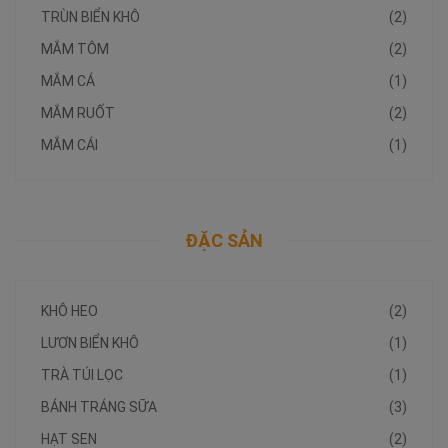
TRÙN BIỂN KHÔ
(2)
MẮM TÔM
(2)
MẮM CÁ
(1)
MẮM RUỐT
(2)
MẮM CÁI
(1)
ĐẶC SẢN
KHÔ HEO
(2)
LƯƠN BIỂN KHÔ
(1)
TRÀ TÚI LỌC
(1)
BÁNH TRÁNG SỮA
(3)
HẠT SEN
(2)