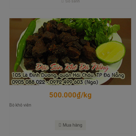
So sánh
Mua hàng
500.000₫/kg
Bò khô viên
315.000₫/500gram
Nai Khô
Mua hàng
Nai Khô - Ngon - Bổ - Rẻ - An toàn thực phẩm