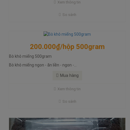
Xem thông tin
Bò khô miếng ngon - ăn liền - ngon - bổ - rẻ - uy tín - chất lượng
So sánh
Mua hàng
200.000₫/hộp 500gram
Bò khô miếng 500gram
175.000₫/hộp 500gram
Bò khô miếng ngon - ăn liền - ngon -...
Bò khô sợi 500gram
Mua hàng
Bò khô sợi - ngon - bổ - rẻ. Bò nguyên chất
Xem thông tin
Bò khô sợi ngon nguyên chất. Ngon bổ rẻ có tại đặc sản khô đà
nẵng
So sánh
Mua hàng