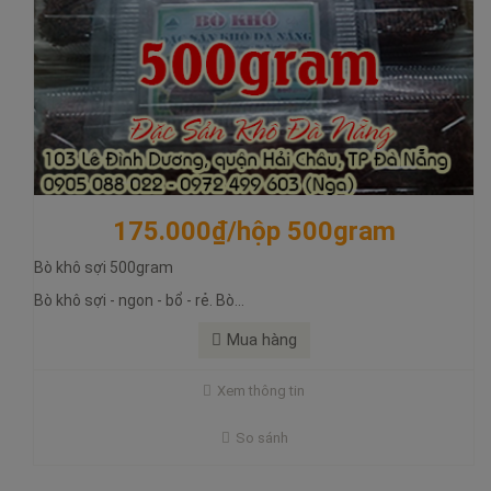
175.000₫/hộp 500gram
Bò khô sợi 500gram
105.000₫/hộp 300gram
Bò khô sợi - ngon - bổ - rẻ. Bò...
Bò khô sợi 300gram
Mua hàng
Bò khô sợi - ngon - bổ - rẻ. Bò nguyên chất
Xem thông tin
Bò khô sợi ngon bổ rẻ. Đặc Sản Khô Đà Nẵng. Bò ngon nguyên
chất
So sánh
Mua hàng