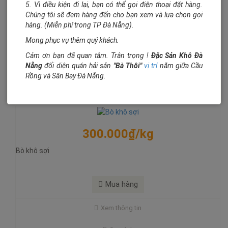
300.000₫/kg
5. Vì điều kiện đi lại, bạn có thể gọi điện thoại đặt hàng.
Bò miếng ăn ngon với ít giọt chanh
Chúng tôi sẽ đem hàng đến cho bạn xem và lựa chọn gọi
Bò khô sợi
hàng. (Miễn phí trong TP Đà Nẵng).
Mua hàng
Với những người yêu thít bò khô theo phong cách truyền
Mong phục vụ thêm quý khách.
thống, sản phẩm bò khô sợi chắc chắn sẽ làm hài lòng những
Cảm ơn bạn đã quan tâm. Trân trọng !
Đặc Sản Khô Đà
Xem thông tin
khách hàng sành ăn, kỹ tính nhất. Chỉ cần mở túi bò khô, khách
Nẵng
đối diện quán hải sản
"Bà Thôi"
vị trí
nằm giữa Cầu
hàng sẽ cảm nhận
Rồng và Sân Bay Đà Nẵng.
So sánh
Mua hàng
300.000₫/kg
Bò khô sợi
500.000₫/kg
Bò khô viên
Mua hàng
Bò khô sợi hay miếng thì đã quen thộc quá rồi, còn bò khô viên
Xem thông tin
thì nghe chắc có phần lạ tai. Vốn dĩ bò khô viên là món bò khô
biến tấu, mới được ra mắt trong thời gian gần đây.