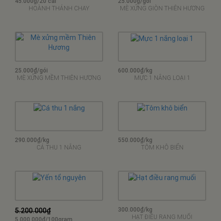
45.000₫/20 cái
25.000₫/gói
HOÀNH THÁNH CHAY
MÈ XỬNG GIÒN THIÊN HƯƠNG
25.000₫/gói
600.000₫/kg
MÈ XỬNG MỀM THIÊN HƯƠNG
MỰC 1 NẮNG LOẠI 1
290.000₫/kg
550.000₫/kg
CÁ THU 1 NẮNG
TÔM KHÔ BIỂN
300.000₫/kg
5.200.000₫
HẠT ĐIỀU RANG MUỐI
5.000.000₫/100gram