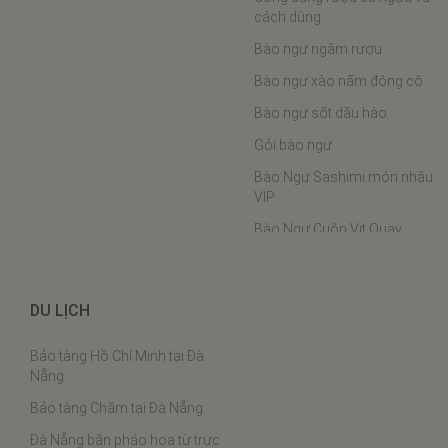
cách dùng
Bào ngư ngâm rượu
Bào ngư xào nấm đông cô
Bào ngư sốt dầu hào
Gỏi bào ngư
Bào Ngư Sashimi món nhậu
VIP
Bào Ngư Cuộn Vịt Quay
Bào ngư hầm chân ngỗng
Bào Ngư Hấp Phô Mai
DU LỊCH
Bào ngư nấu cháo
Bảo tàng Hồ Chí Minh tại Đà
Bào ngư chân gà
Nẵng
Cách chưng yến
Bảo tàng Chăm tại Đà Nẵng
Thịt ba chỉ rim tôm khô
Đà Nẵng bắn pháo hoa từ trực