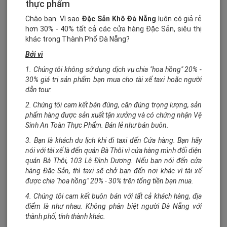
So sánh
thực phẩm
Mua hàng
Chào bạn. Vì sao
Đặc Sản Khô Đà Nẵng
luôn có giả rẻ
hơn 30% - 40% tất cả các cửa hàng Đặc Sản, siêu thị
khác trong Thành Phố Đà Nẵng?
Bởi vì
250.000₫/hộp 500gram
1. Chúng tôi không sử dụng dịch vụ chia "hoa hồng" 20% -
400.000₫/kg
Bò khô viên đặc biệt 500gram
30% giá trị sản phẩm bạn mua cho tài xế taxi hoặc người
Bò khô viên ngon - đặc biệt - ngon -...
dẫn tour.
Bò khô miếng
2. Chúng tôi cam kết bán đúng, cân đúng trọng lượng, sản
Bò miếng ăn ngon với ít giọt chanh
Mua hàng
phẩm hàng được sản xuất tận xưởng và có chứng nhận Vệ
Trong tất cả các loại bò khô thì làm bò khô miếng là kỳ công
Sinh An Toàn Thực Phẩm. Bán lẻ như bán buôn.
Xem thông tin
nhất. Ngay từ khâu lựa chọn nguyên liệu cũng phải đi chợ thật
3. Bạn là khách du lịch khi đi taxi đến Cửa hàng. Bạn hãy
sớm, nhanh tay chọn những miếng bắp bò tươi ngon nhất
nói với tài xế là đến quán Bà Thôi vì cửa hàng mình đối diện
So sánh
Mua hàng
quán Bà Thôi, 103 Lê Đình Dương. Nếu bạn nói đến cửa
hàng Đặc Sản, thì taxi sẽ chở bạn đến nơi khác vì tài xế
được chia "hoa hồng" 20% - 30% trên tổng tiền bạn mua.
4. Chúng tôi cam kết buôn bán với tất cả khách hàng, địa
400.000₫/kg
điểm là như nhau. Không phân biệt người Đà Nẵng với
thành phố, tỉnh thành khác.
Bò khô miếng