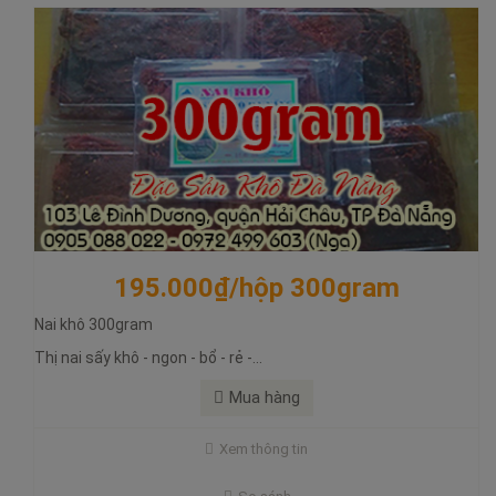
195.000₫/hộp 300gram
Nai khô 300gram
120.000₫/300gram
Thị nai sấy khô - ngon - bổ - rẻ -...
Bò khô miếng 300gram
Mua hàng
Bò khô miếng ngon - ăn liền - ngon - bổ - rẻ
Xem thông tin
Bò khô miếng ngon - bổ - rẻ, ăn liền. Bò khô miếng ăn ngon với ít
giọt chanh