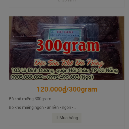
So sánh
Mua hàng
120.000₫/300gram
Bò khô miếng 300gram
Bò khô miếng ngon - ăn liền - ngon -...
200.000₫/hộp 500gram
Mua hàng
Bò khô miếng 500gram
Bò khô miếng ngon - ăn liền - ngon - bổ - rẻ