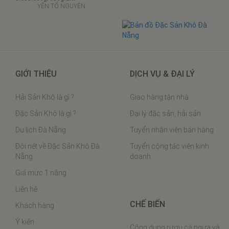
YẾN TỔ NGUYÊN
GIỚI THIỆU
DỊCH VỤ & ĐẠI LÝ
Hải Sản Khô là gì ?
Giao hàng tận nhà
Đặc Sản Khô là gì ?
Đại lý đặc sản, hải sản
Du lịch Đà Nẵng
Tuyển nhân viên bán hàng
Đôi nét về Đặc Sản Khô Đà
Tuyển cộng tác viên kinh
Nẵng
doanh
Giá mực 1 nắng
Liên hệ
CHẾ BIẾN
Khách hàng
Ý kiến
Công dụng rượu cá ngựa và