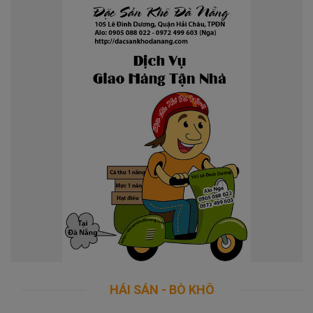
195.000₫/hộp 300gram
Nai khô 300gram
Thị nai sấy khô - ngon - bổ - rẻ - uy tín - an toàn thực phẩm
Thịt nai ngon sấy khô - ngon - bổ - rẻ - uy tín - chất lượng - vệ
sinh
HẢI SẢN
Mua hàng
-
BÒ KHÔ