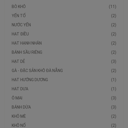
BÒ KHÔ
(11)
YẾN TỔ
(2)
NƯỚC YẾN
(2)
HẠT ĐIỀU
(2)
HẠT HẠNH NHÂN
(2)
BÁNH SẦU RIÊNG
(2)
HẠT DẺ
(3)
GÀ - ĐẶC SẢN KHÔ ĐÀ NẴNG
(2)
HẠT HƯỚNG DƯƠNG
(1)
HẠT DƯA
(1)
Ô MAI
(3)
BÁNH DỪA
(3)
KHÔ MÈ
(2)
KHÔ NỔ
(2)