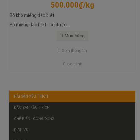
500.000₫/kg
Bò khô miếng đặc biệt
Bò miếng đặc biệt - bò được...
Mua hàng
Xem thông tin
So sánh
HẢI SẢN YÊU THÍCH
ĐẶC SẢN YÊU THÍCH
CHẾ BIẾN - CÔNG DỤNG
DỊCH VỤ