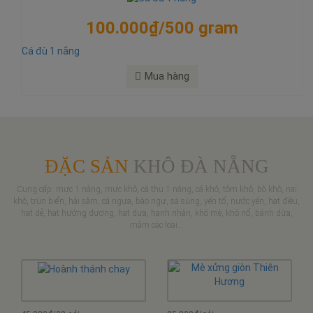
100.000₫/500 gram
Cá đù 1 nắng
Mua hàng
ĐẶC SẢN
KHÔ ĐÀ NẴNG
Cung cấp: mực 1 nắng, mực khô, cá thu 1 nắng, cá khô, tôm khô, bò khô, nai
khô, trùn biển, hải sâm, cá ngựa, bào ngư, sá sùng, yến tổ, nước yến, hạt điều,
hạt dẻ, hạt hướng dương, hạt dưa, hạnh nhân, khô mè, khô nổ, bánh dừa,
mắm các loại...