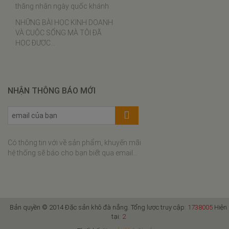
Tôm khô sốt cà chua
thăng nhân ngày quốc khánh
Lạc xá tôm
NHỮNG BÀI HỌC KINH DOANH
VÀ CUỘC SỐNG MÀ TÔI ĐÃ
Bí đỏ xào tôm khô
HỌC ĐƯỢC…
Đậu que xào tôm khô
Bánh bèo tôm khô thịt xay
Bún riêu tôm khô
NHẬN THÔNG BÁO MỚI
Cơm cháy tôm khô kho quẹt
Xôi tôm khô cuộn rong biển
Canh khổ qua nấu tôm khô
Có thông tin với về sản phẩm, khuyến mãi
Gà rim hạt điều tôm khô
hệ thống sẽ báo cho bạn biết qua email...
Canh cải nấu tôm khô
Bún tôm khô
Canh bí đỏ nấu tôm
Bản quyền © 2014 Đặc sản khô đà nẵng. Tổng lược truy cập:
1738005
Hiện
Canh mướp rau đay nấu tôm
tại:
2
khô