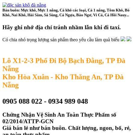
Bán buôn: Mực khô, Mực 1 nắng, Cá khô các loại, Cá 1 nắng, Tôm Khô, Bò
Khô, Nai Khô, Hải Sâm, Sá Sùng, Cá Ngựa, Bào Ngư, Vi Cá, Cá Hồi Nauy...
Hãy ghi nhớ địa chỉ tránh nhầm lẫn khi đi taxi.
Có chia nhỏ trọng lượng sản phẩm theo yêu cầu làm quà biếu
Lô X1-2-3 Phố Đi Bộ Bạch Đằng, TP Đà
Nẵng
Kho Hòa Xuân - Kho Thăng An, TP Đà
Nẵng
0905 088 022 - 0934 989 048
Chứng Nhận Vệ Sinh An Toàn Thực Phẩm số
02/2014/ATTP-GCN
Giá bán lẻ như bán buôn. Chất lượng, ngon, bổ, rẻ,
an toàn thực phẩm