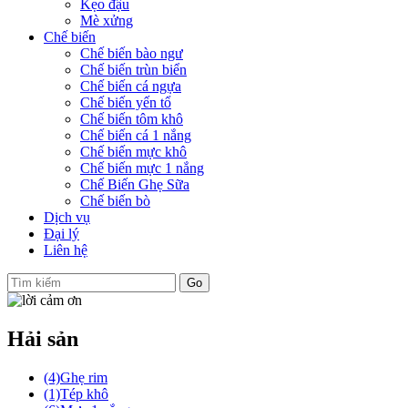
Kẹo đậu
Mè xửng
Chế biến
Chế biến bào ngư
Chế biến trùn biển
Chế biến cá ngựa
Chế biến yến tổ
Chế biến tôm khô
Chế biến cá 1 nắng
Chế biến mực khô
Chế biến mực 1 nắng
Chế Biến Ghẹ Sữa
Chế biến bò
Dịch vụ
Đại lý
Liên hệ
Hải sản
(4)
Ghẹ rim
(1)
Tép khô