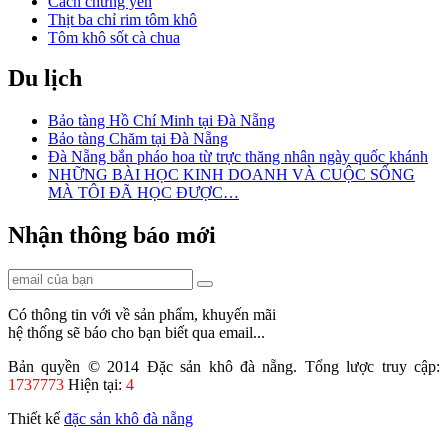
Cách chưng yến
Thịt ba chỉ rim tôm khô
Tôm khô sốt cà chua
Lạc xá tôm
Du lịch
Bí đỏ xào tôm khô
Đậu que xào tôm khô
Bánh bèo tôm khô thịt xay
Bảo tàng Hồ Chí Minh tại Đà Nẵng
Bún riêu tôm khô
Bảo tàng Chăm tại Đà Nẵng
Cơm cháy tôm khô kho quẹt
Đà Nẵng bắn pháo hoa từ trực thăng nhân ngày quốc khánh
Xôi tôm khô cuộn rong biển
NHỮNG BÀI HỌC KINH DOANH VÀ CUỘC SỐNG
Canh khổ qua nấu tôm khô
MÀ TÔI ĐÃ HỌC ĐƯỢC…
Gà rim hạt điều tôm khô
Canh cải nấu tôm khô
Nhận thông báo mới
Bún tôm khô
Canh bí đỏ nấu tôm
Canh mướp rau đay nấu tôm khô
Canh rau dền nấu tôm khô
Cá thu nướng lá chuối
Có thông tin với về sản phẩm, khuyến mãi
Cá thu nướng thịt ba chỉ
hệ thống sẽ báo cho bạn biết qua email...
Cá thu sốt cà chua
Cá thu rim nước dừa
Bản quyền © 2014 Đặc sản khô đà nẵng. Tổng lược truy cập:
Cá thu sốt bơ chanh
1737773
Hiện tại:
4
Cá thu kho tiêu
Cá thu kho riềng
Thiết kế
đặc sản khô đà nẵng
Cá thu kho dứa