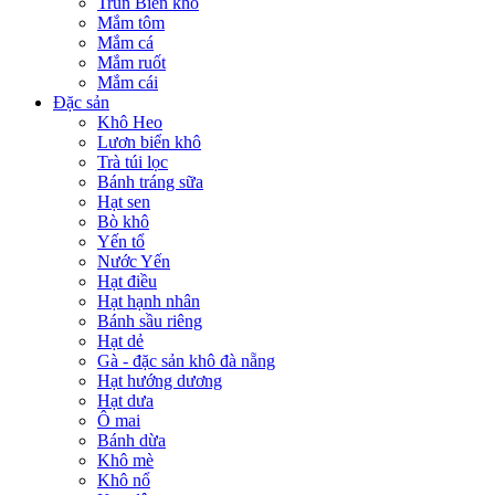
Trùn Biển khô
Mắm tôm
Mắm cá
Mắm ruốt
Mắm cái
Đặc sản
Khô Heo
Lươn biển khô
Trà túi lọc
Bánh tráng sữa
Hạt sen
Bò khô
Yến tổ
Nước Yến
Hạt điều
Hạt hạnh nhân
Bánh sầu riêng
Hạt dẻ
Gà - đặc sản khô đà nẵng
Hạt hướng dương
Hạt dưa
Ô mai
Bánh dừa
Khô mè
Khô nổ