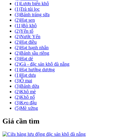
(1)
Lươn biển khô
(1)
Trà túi lọc
(3)
Bánh tráng sữa
(2)
Hạt sen
(11)
Bò khô
(2)
Yến tổ
(2)
Nước Yến
(2)
Hạt điều
(2)
Hạt hạnh nhân
(2)
Bánh sầu riêng
(3)
Hạt dẻ
(2)
Gà - đặc sản khô đà nẵng
(1)
Hạt hướng dương
(1)
Hạt dưa
(3)
Ô mai
(3)
Bánh dừa
(2)
Khô mè
(2)
Khô nổ
(3)
Kẹo đậu
(5)
Mè xửng
Giá cần tìm