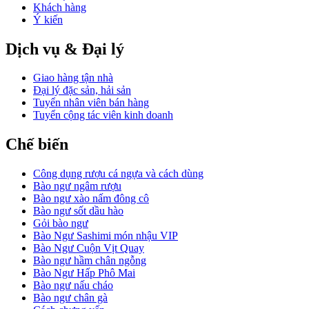
Khách hàng
Ý kiến
Dịch vụ & Đại lý
Giao hàng tận nhà
Đại lý đặc sản, hải sản
Tuyển nhân viên bán hàng
Tuyển cộng tác viên kinh doanh
Chế biến
Công dụng rượu cá ngựa và cách dùng
Bào ngư ngâm rượu
Bào ngư xào nấm đông cô
Bào ngư sốt dầu hào
Gỏi bào ngư
Bào Ngư Sashimi món nhậu VIP
Bào Ngư Cuộn Vịt Quay
Bào ngư hầm chân ngỗng
Bào Ngư Hấp Phô Mai
Bào ngư nấu cháo
Bào ngư chân gà