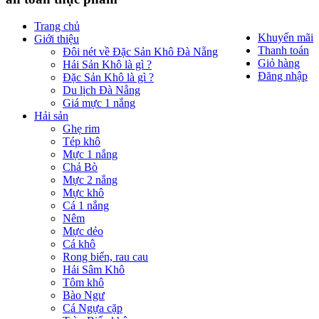
Trang chủ
Khuyến mãi
Giới thiệu
Thanh toán
Đôi nét về Đặc Sản Khô Đà Nẵng
Giỏ hàng
Hải Sản Khô là gì ?
Đăng nhập
Đặc Sản Khô là gì ?
Du lịch Đà Nẵng
Giá mực 1 nắng
Hải sản
Ghẹ rim
Tép khô
Mực 1 nắng
Chả Bò
Mực 2 nắng
Mực khô
Cá 1 nắng
Nêm
Mực dẻo
Cá khô
Rong biển, rau cau
Hải Sâm Khô
Tôm khô
Bào Ngư
Cá Ngựa cặp