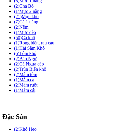
(6)
Mực 1 nắng
(2)
Chả Bò
(1)
Mực 2 nắng
(21)
Mực khô
(7)
Cá 1 nắng
(2)
Nêm
(1)
Mực dẻo
(50)
Cá khô
(1)
Rong biển, rau cau
(1)
Hải Sâm Khô
(6)
Tôm khô
(2)
Bào Ngư
(2)
Cá Ngựa cặp
(2)
Trùn Biển khô
(2)
Mắm tôm
(1)
Mắm cá
(2)
Mắm ruốt
(1)
Mắm cái
Đặc Sản
(2)
Khô Heo