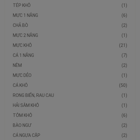
TÉP KHÔ
(1)
MỰC 1 NẮNG
(6)
CHẢ BÒ
(2)
MỰC 2 NẮNG
(1)
MỰC KHÔ
(21)
CÁ 1 NẮNG
(7)
NÊM
(2)
MỰC DẺO
(1)
CÁ KHÔ
(50)
RONG BIỂN, RAU CAU
(1)
HẢI SÂM KHÔ
(1)
TÔM KHÔ
(6)
BÀO NGƯ
(2)
CÁ NGỰA CẶP
(2)