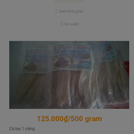
Cá lao có thân hình dài và gầy, thịt trắng tươi lại không có
Xem thông tin
xương vụ. Ở các khu vực ven biển Đà Nẵng – Quảng Nam, người
ta đánh bắt bằng giã cào hoặc câu dây.
So sánh
Mua hàng
125.000₫/500 gram
150.000₫/kg
Cá lao 1 nắng
Cá nhồng xiên que