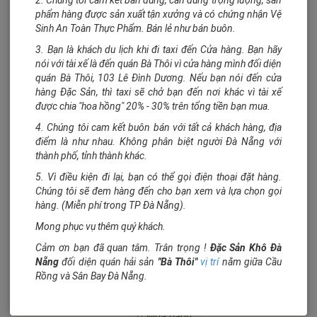
2. Chúng tôi cam kết bán đúng, cân đúng trọng lượng, sản
phẩm hàng được sản xuất tận xưởng và có chứng nhận Vệ
Sinh An Toàn Thực Phẩm. Bán lẻ như bán buôn.
100.000₫/500 gram
3. Bạn là khách du lịch khi đi taxi đến Cửa hàng. Bạn hãy
350.000₫/kg
Cá đù 1 nắng
nói với tài xế là đến quán Bà Thôi vì cửa hàng mình đối diện
quán Bà Thôi, 103 Lê Đình Dương. Nếu bạn nói đến cửa
Cá đù 1 nắng thơm - ngon - bổ - rẻ...
Cá Hồi NaUy phi lê
hàng Đặc Sản, thì taxi sẽ chở bạn đến nơi khác vì tài xế
Cá Hồi nhập khẩu. Nhiều dinh dưỡng cho mẹ và bé
Mua hàng
được chia "hoa hồng" 20% - 30% trên tổng tiền bạn mua.
Cá hồi là một loại cá rất tốt và giàu dinh dưỡng cho sức khỏe
4. Chúng tôi cam kết buôn bán với tất cả khách hàng, địa
Xem thông tin
của mọi gia đình nhất là đối với trẻ nhỏ, trẻ bị hen suyễn và phụ
điểm là như nhau. Không phân biệt người Đà Nẵng với
nữ mang thai. Cá hồi cung cấp nhiều lợi ích, một chế độ ăn
thành phố, tỉnh thành khác.
So sánh
5. Vì điều kiện đi lại, bạn có thể gọi điện thoại đặt hàng.
Mua hàng
Chúng tôi sẽ đem hàng đến cho bạn xem và lựa chọn gọi
hàng. (Miễn phí trong TP Đà Nẵng).
Mong phục vụ thêm quý khách.
350.000₫/kg
Cảm ơn bạn đã quan tâm. Trân trọng !
Đặc Sản Khô Đà
Nẵng
đối diện quán hải sản
"Bà Thôi"
vị trí
nằm giữa Cầu
Cá Hồi NaUy phi lê
Rồng và Sân Bay Đà Nẵng.
300.000₫/kg
Cá Hồi nhập khẩu. Nhiều dinh...
Cá thu tẩm
Mua hàng