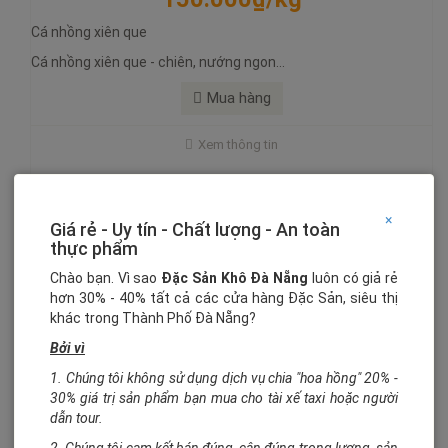
100.000₫/500 gram
Cá nhồng xiên que
Cá nhồng xiên que - chiên, nướng ngon...
Cá đù 1 nắng
Cá đù 1 nắng thơm - ngon - bổ - rẻ đặc sản khô đà nẵng
Mua hàng
Cá đù 1 nắng là loại cá có vị ngọt dịu, deo dẻo và đặc biệt thịt
Xem thông tin
mềm, hậu bùi. Tùy theo khẩu vị và sở thích, loại cá ngày có thể
được sử dụng chế biến trược tiếp như nướng, chiên giòn,
So sánh
Mua hàng
×
Giá rẻ - Uy tín - Chất lượng - An toàn
thực phẩm
Chào bạn. Vì sao
Đặc Sản Khô Đà Nẵng
luôn có giả rẻ
hơn 30% - 40% tất cả các cửa hàng Đặc Sản, siêu thị
khác trong Thành Phố Đà Nẵng?
Bởi vì
1. Chúng tôi không sử dụng dịch vụ chia "hoa hồng" 20% -
30% giá trị sản phẩm bạn mua cho tài xế taxi hoặc người
dẫn tour.