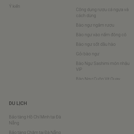
Ý kiến
Công dụng rượu cá ngựa và
cách dùng
Bào ngư ngâm rượu
Bào ngư xào nấm đông cô
Bào ngư sốt dầu hào
Gỏi bào ngư
Bào Ngư Sashimi món nhậu
VIP
Bào Ngư Cuộn Vịt Quay
Bào ngư hầm chân ngỗng
Bào Ngư Hấp Phô Mai
DU LỊCH
Bào ngư nấu cháo
Bảo tàng Hồ Chí Minh tại Đà
Bào ngư chân gà
Nẵng
Cách chưng yến
Bảo tàng Chăm tại Đà Nẵng