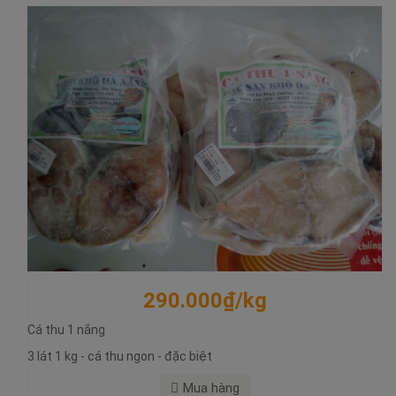
290.000₫/kg
125.000₫/500 gram
Cá thu 1 nắng
3 lát 1 kg - cá thu ngon - đặc biệt
Cá lao 1 nắng
Cá lao 1 nắng nướng muối ớt - ngon - bổ - rẻ
Mua hàng