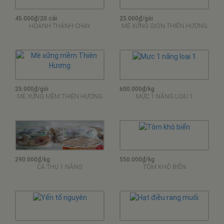
45.000₫/20 cái
25.000₫/gói
HOÀNH THÁNH CHAY
MÈ XỬNG GIÒN THIÊN HƯƠNG
25.000₫/gói
600.000₫/kg
MÈ XỬNG MỀM THIÊN HƯƠNG
MỰC 1 NẮNG LOẠI 1
290.000₫/kg
550.000₫/kg
CÁ THU 1 NẮNG
TÔM KHÔ BIỂN