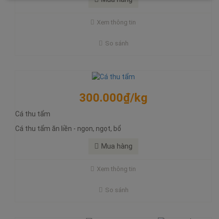
Cá thu tẩm ăn liền - ngon, ngọt, bổ
Xem thông tin
Cá thu tẩm cán gia vị, ăn ngay. Ngon, bổ, rẻ chỉ có ở đặc sản
khô đà nẵng
So sánh
Mua hàng
300.000₫/kg
Cá thu tẩm
Cá thu tẩm ăn liền - ngon, ngọt, bổ
65.000₫/hủ
Mua hàng
Cá thu hấp dầu
Cá thu hấp dầu - chiên, kho
Xem thông tin
Cá thu hấp dầu, đặc sản khô đà nẵng, chiên, kho, ăn ngon
So sánh
Mua hàng