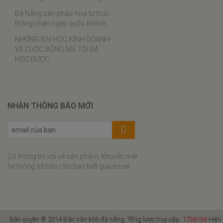
Thịt ba chỉ rim tôm khô
Đà Nẵng bắn pháo hoa từ trực
Tôm khô sốt cà chua
thăng nhân ngày quốc khánh
Lạc xá tôm
NHỮNG BÀI HỌC KINH DOANH
VÀ CUỘC SỐNG MÀ TÔI ĐÃ
Bí đỏ xào tôm khô
HỌC ĐƯỢC…
Đậu que xào tôm khô
Bánh bèo tôm khô thịt xay
Bún riêu tôm khô
NHẬN THÔNG BÁO MỚI
Cơm cháy tôm khô kho quẹt
Xôi tôm khô cuộn rong biển
Canh khổ qua nấu tôm khô
Có thông tin với về sản phẩm, khuyến mãi
Gà rim hạt điều tôm khô
hệ thống sẽ báo cho bạn biết qua email...
Canh cải nấu tôm khô
Bún tôm khô
Canh bí đỏ nấu tôm
Bản quyền © 2014 Đặc sản khô đà nẵng. Tổng lược truy cập:
1738166
Hiện