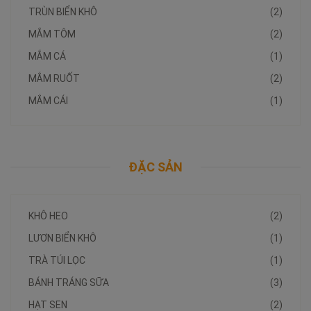
TRÙN BIỂN KHÔ
(2)
MẮM TÔM
(2)
MẮM CÁ
(1)
MẮM RUỐT
(2)
MẮM CÁI
(1)
ĐẶC SẢN
KHÔ HEO
(2)
LƯƠN BIỂN KHÔ
(1)
TRÀ TÚI LỌC
(1)
BÁNH TRÁNG SỮA
(3)
HẠT SEN
(2)