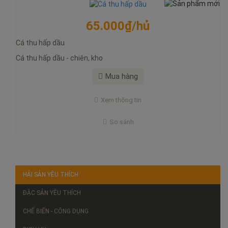
65.000₫/hủ
Cá thu hấp dầu
Cá thu hấp dầu - chiên, kho
Mua hàng
Xem thông tin
So sánh
HẢI SẢN YÊU THÍCH
ĐẶC SẢN YÊU THÍCH
CHẾ BIẾN - CÔNG DỤNG