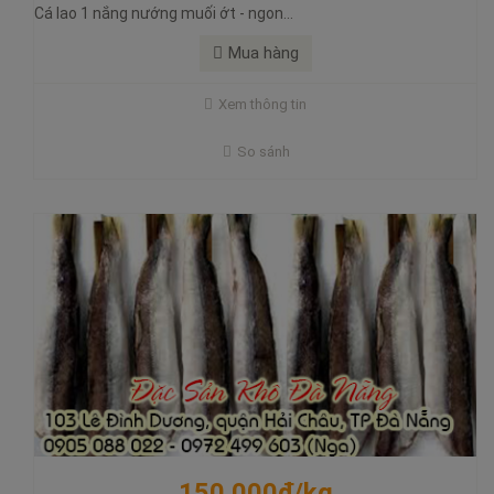
Cá lao 1 nắng nướng muối ớt - ngon...
Cá nhồng xiên que - chiên, nướng ngon ngọt đậm đà
Mua hàng
Với những sản phẩm “1 nắng” nổi tiếng thơm ngon và bán chạy
trên thị trường như mực 1 nắng, mực lá 1 nắng, cá thu 1 nắng…
Xem thông tin
nay Đặc Sản Khô Đà Nẵng kính giới thiệu đến các bạn món Cá
Nhồng
So sánh
Mua hàng
150.000₫/kg