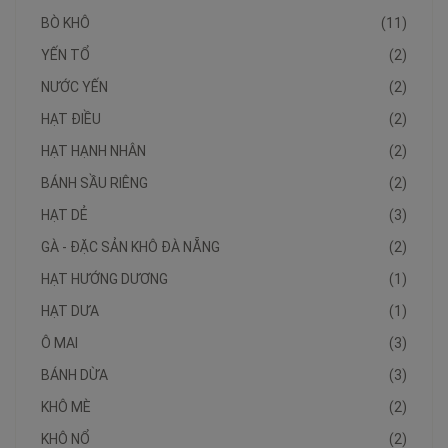
BÒ KHÔ
(11)
YẾN TỔ
(2)
NƯỚC YẾN
(2)
HẠT ĐIỀU
(2)
HẠT HẠNH NHÂN
(2)
BÁNH SẦU RIÊNG
(2)
HẠT DẺ
(3)
GÀ - ĐẶC SẢN KHÔ ĐÀ NẴNG
(2)
HẠT HƯỚNG DƯƠNG
(1)
HẠT DƯA
(1)
Ô MAI
(3)
BÁNH DỪA
(3)
KHÔ MÈ
(2)
KHÔ NỔ
(2)