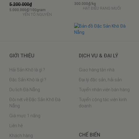
300.000₫/kg
5.200.000₫
HẠT ĐIỀU RANG MUỐI
5.000.000₫/100gram
YẾN TỔ NGUYÊN
GIỚI THIỆU
DỊCH VỤ & ĐẠI LÝ
Hải Sản Khô là gì ?
Giao hàng tận nhà
Đặc Sản Khô là gì ?
Đại lý đặc sản, hải sản
Du lịch Đà Nẵng
Tuyển nhân viên bán hàng
Đôi nét về Đặc Sản Khô Đà
Tuyển cộng tác viên kinh
Nẵng
doanh
Giá mực 1 nắng
Liên hệ
CHẾ BIẾN
Khách hàng