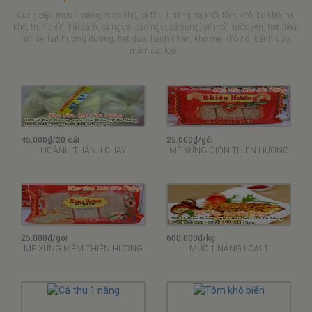
Cung cấp: mực 1 nắng, mực khô, cá thu 1 nắng, cá khô, tôm khô, bò khô, nai
khô, trùn biển, hải sâm, cá ngựa, bào ngư, sá sùng, yến tổ, nước yến, hạt điều,
hạt dẻ, hạt hướng dương, hạt dưa, hạnh nhân, khô mè, khô nổ, bánh dừa,
mắm các loại...
45.000₫/20 cái
25.000₫/gói
HOÀNH THÁNH CHAY
MÈ XỬNG GIÒN THIÊN HƯƠNG
25.000₫/gói
600.000₫/kg
MÈ XỬNG MỀM THIÊN HƯƠNG
MỰC 1 NẮNG LOẠI 1