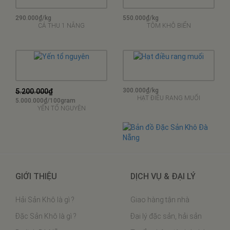
290.000₫/kg
550.000₫/kg
CÁ THU 1 NẮNG
TÔM KHÔ BIỂN
300.000₫/kg
5.200.000₫
HẠT ĐIỀU RANG MUỐI
5.000.000₫/100gram
YẾN TỔ NGUYÊN
GIỚI THIỆU
DỊCH VỤ & ĐẠI LÝ
Hải Sản Khô là gì ?
Giao hàng tận nhà
Đặc Sản Khô là gì ?
Đại lý đặc sản, hải sản