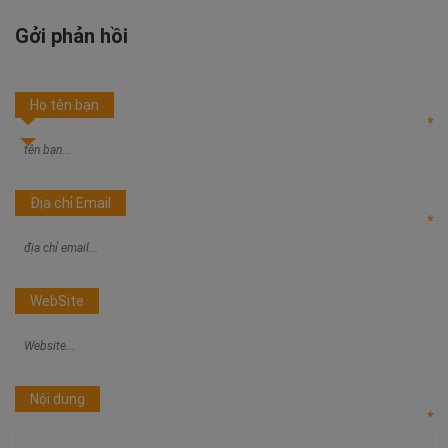
Gởi phản hồi
Họ tên bạn
*
Địa chỉ Email
*
WebSite
Nội dung
*