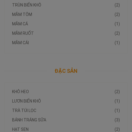
TRÙN BIỂN KHÔ
(2)
MẮM TÔM
(2)
MẮM CÁ
(1)
MẮM RUỐT
(2)
MẮM CÁI
(1)
ĐẶC SẢN
KHÔ HEO
(2)
LƯƠN BIỂN KHÔ
(1)
TRÀ TÚI LỌC
(1)
BÁNH TRÁNG SỮA
(3)
HẠT SEN
(2)