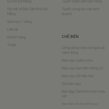
Du lịch Đà Nẵng
Tuyển nhân viên bán hàng
Đôi nét về Đặc Sản Khô Đà
Tuyển cộng tác viên kinh
Nẵng
doanh
Giá mực 1 nắng
Liên hệ
CHẾ BIẾN
Khách hàng
Ý kiến
Công dụng rượu cá ngựa và
cách dùng
Bào ngư ngâm rượu
Bào ngư xào nấm đông cô
Bào ngư sốt dầu hào
Gỏi bào ngư
Bào Ngư Sashimi món nhậu
VIP
Bào Ngư Cuộn Vịt Quay