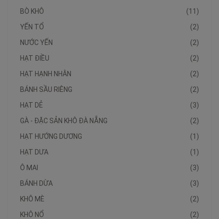
BÒ KHÔ
(11)
YẾN TỔ
(2)
NƯỚC YẾN
(2)
HẠT ĐIỀU
(2)
HẠT HẠNH NHÂN
(2)
BÁNH SẦU RIÊNG
(2)
HẠT DẺ
(3)
GÀ - ĐẶC SẢN KHÔ ĐÀ NẴNG
(2)
HẠT HƯỚNG DƯƠNG
(1)
HẠT DƯA
(1)
Ô MAI
(3)
BÁNH DỪA
(3)
KHÔ MÈ
(2)
KHÔ NỔ
(2)