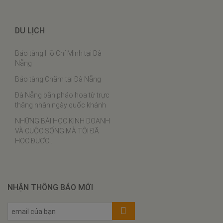
Bào ngư hầm chân ngỗng
Bào Ngư Hấp Phô Mai
DU LỊCH
Bào ngư nấu cháo
Bảo tàng Hồ Chí Minh tại Đà
Bào ngư chân gà
Nẵng
Cách chưng yến
Bảo tàng Chăm tại Đà Nẵng
Thịt ba chỉ rim tôm khô
Đà Nẵng bắn pháo hoa từ trực
Tôm khô sốt cà chua
thăng nhân ngày quốc khánh
Lạc xá tôm
NHỮNG BÀI HỌC KINH DOANH
VÀ CUỘC SỐNG MÀ TÔI ĐÃ
Bí đỏ xào tôm khô
HỌC ĐƯỢC…
Đậu que xào tôm khô
Bánh bèo tôm khô thịt xay
Bún riêu tôm khô
NHẬN THÔNG BÁO MỚI
Cơm cháy tôm khô kho quẹt
Xôi tôm khô cuộn rong biển