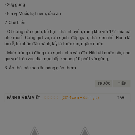
- 20g gừng
- Gia vị: Muối, hạt nêm, dầu ăn.
2. Chế biến:
- Ớt sừng rửa sạch, bỏ hạt, thái nhuyễn, rang khô với 1/2 thìa cà
phê muối. Gừng gọt vỏ, rửa sạch, đập giập, thái sợi nhỏ. Hành lá
bỏ rễ, bỏ phần đầu hành, lấy lá tước sợi, ngâm nước.
- Mực trứng rã đông rửa sạch, cho vào đĩa. Nồi bắt nước sôi, cho
gia vị ở trên vào đĩa mực hấp khoảng 10 phút với gừng,
3. Ăn thôi các bạn ăn nóng giòn thơm
TRƯỚC
TIẾP
ĐÁNH GIÁ BÀI VIẾT:
(2314 xem + đánh giá)
TAG: