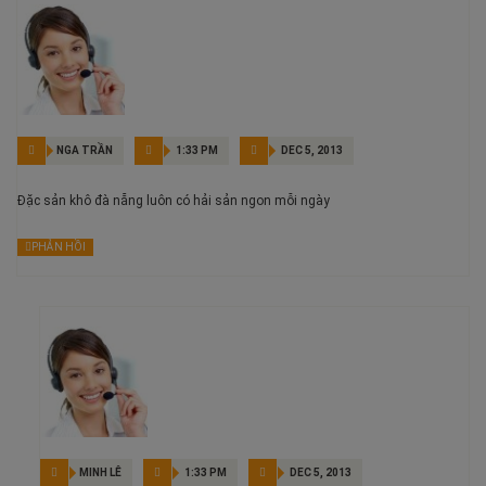
NGA TRẦN
1:33 PM
DEC 5, 2013
Đặc sản khô đà nẵng luôn có hải sản ngon mỗi ngày
PHẢN HỒI
MINH LÊ
1:33 PM
DEC 5, 2013