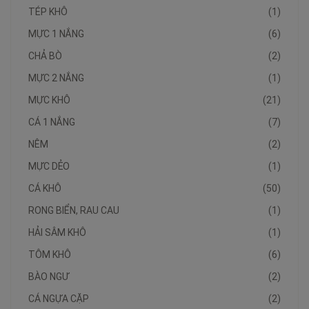
TÉP KHÔ
(1)
MỰC 1 NẮNG
(6)
CHẢ BÒ
(2)
MỰC 2 NẮNG
(1)
MỰC KHÔ
(21)
CÁ 1 NẮNG
(7)
NÊM
(2)
MỰC DẺO
(1)
CÁ KHÔ
(50)
RONG BIỂN, RAU CAU
(1)
HẢI SÂM KHÔ
(1)
TÔM KHÔ
(6)
BÀO NGƯ
(2)
CÁ NGỰA CẶP
(2)