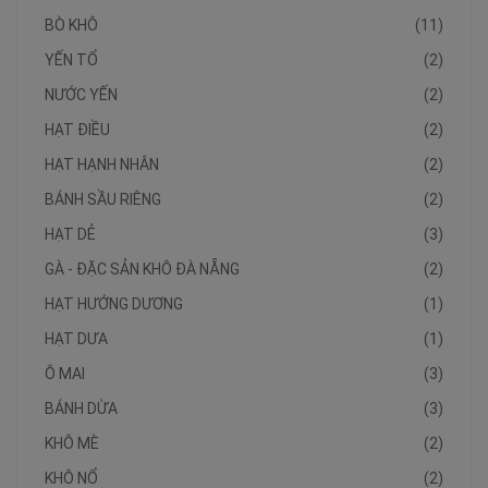
BÒ KHÔ
(11)
YẾN TỔ
(2)
NƯỚC YẾN
(2)
HẠT ĐIỀU
(2)
HẠT HẠNH NHÂN
(2)
BÁNH SẦU RIÊNG
(2)
HẠT DẺ
(3)
GÀ - ĐẶC SẢN KHÔ ĐÀ NẴNG
(2)
HẠT HƯỚNG DƯƠNG
(1)
HẠT DƯA
(1)
Ô MAI
(3)
BÁNH DỪA
(3)
KHÔ MÈ
(2)
KHÔ NỔ
(2)