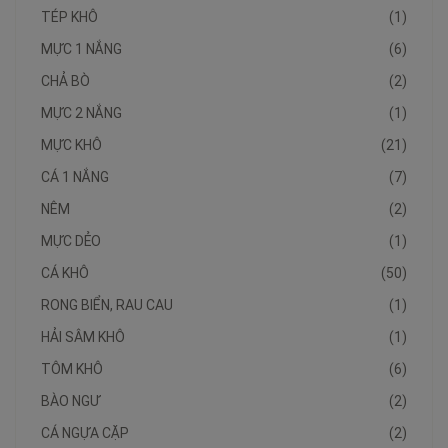
TÉP KHÔ
(1)
MỰC 1 NẮNG
(6)
CHẢ BÒ
(2)
MỰC 2 NẮNG
(1)
MỰC KHÔ
(21)
CÁ 1 NẮNG
(7)
NÊM
(2)
MỰC DẺO
(1)
CÁ KHÔ
(50)
RONG BIỂN, RAU CAU
(1)
HẢI SÂM KHÔ
(1)
TÔM KHÔ
(6)
BÀO NGƯ
(2)
CÁ NGỰA CẶP
(2)