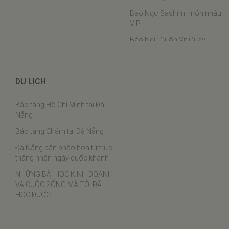
Bào Ngư Sashimi món nhậu
VIP
Bào Ngư Cuộn Vịt Quay
Bào ngư hầm chân ngỗng
Bào Ngư Hấp Phô Mai
DU LỊCH
Bào ngư nấu cháo
Bảo tàng Hồ Chí Minh tại Đà
Bào ngư chân gà
Nẵng
Cách chưng yến
Bảo tàng Chăm tại Đà Nẵng
Thịt ba chỉ rim tôm khô
Đà Nẵng bắn pháo hoa từ trực
Tôm khô sốt cà chua
thăng nhân ngày quốc khánh
Lạc xá tôm
NHỮNG BÀI HỌC KINH DOANH
VÀ CUỘC SỐNG MÀ TÔI ĐÃ
Bí đỏ xào tôm khô
HỌC ĐƯỢC…
Đậu que xào tôm khô
Bánh bèo tôm khô thịt xay