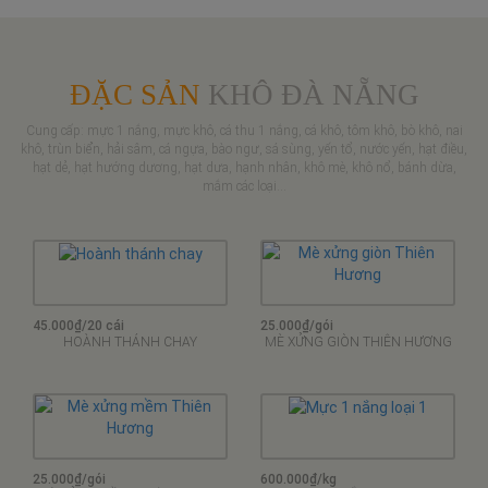
ĐẶC SẢN
KHÔ ĐÀ NẴNG
Cung cấp: mực 1 nắng, mực khô, cá thu 1 nắng, cá khô, tôm khô, bò khô, nai
khô, trùn biển, hải sâm, cá ngựa, bào ngư, sá sùng, yến tổ, nước yến, hạt điều,
hạt dẻ, hạt hướng dương, hạt dưa, hạnh nhân, khô mè, khô nổ, bánh dừa,
mắm các loại...
45.000₫/20 cái
25.000₫/gói
HOÀNH THÁNH CHAY
MÈ XỬNG GIÒN THIÊN HƯƠNG
25.000₫/gói
600.000₫/kg