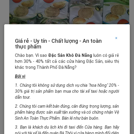
×
Giá rẻ - Uy tín - Chất lượng - An toàn
Mở rộng
thực phẩm
Chào bạn. Vì sao
Đặc Sản Khô Đà Nẵng
luôn có giả rẻ
hơn 30% - 40% tất cả các cửa hàng Đặc Sản, siêu thị
khác trong Thành Phố Đà Nẵng?
Bởi vì
1. Chúng tôi không sử dụng dịch vụ chia "hoa hồng" 20% -
30% giá trị sản phẩm bạn mua cho tài xế taxi hoặc người
Bánh sầu riêng lớn
dẫn tour.
Khách viếng thăm: 2440
2. Chúng tôi cam kết bán đúng, cân đúng trọng lượng, sản
phẩm hàng được sản xuất tận xưởng và có chứng nhận Vệ
Sinh An Toàn Thực Phẩm. Bán lẻ như bán buôn.
3. Bạn là khách du lịch khi đi taxi đến Cửa hàng. Bạn hãy
40.000₫
nói với tài xế là đến quán Bà Thôi vì cửa hàng mình đối diện