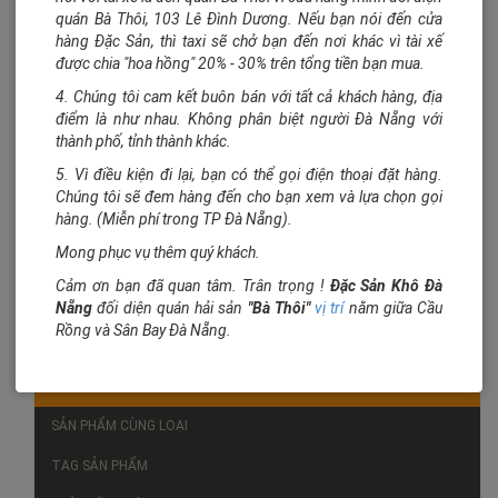
quán Bà Thôi, 103 Lê Đình Dương. Nếu bạn nói đến cửa
Mua hàng
hàng Đặc Sản, thì taxi sẽ chở bạn đến nơi khác vì tài xế
Số lượng:
được chia "hoa hồng" 20% - 30% trên tổng tiền bạn mua.
Đơn vị tính:
gói 350gram
4. Chúng tôi cam kết buôn bán với tất cả khách hàng, địa
Trọng lượng:
350 gr
điểm là như nhau. Không phân biệt người Đà Nẵng với
thành phố, tỉnh thành khác.
Hạng sử dụng:
12 tháng
Ghi chú:
Bánh sầu riêng - ngon - bổ - rẻ. Bánh nhân kem sầu
5. Vì điều kiện đi lại, bạn có thể gọi điện thoại đặt hàng.
riêng
Chúng tôi sẽ đem hàng đến cho bạn xem và lựa chọn gọi
hàng. (Miễn phí trong TP Đà Nẵng).
Mong phục vụ thêm quý khách.
Cảm ơn bạn đã quan tâm. Trân trọng !
Đặc Sản Khô Đà
Nẵng
đối diện quán hải sản
"Bà Thôi"
vị trí
nằm giữa Cầu
Rồng và Sân Bay Đà Nẵng.
CHI TIẾT
SẢN PHẨM CÙNG LOẠI
TAG SẢN PHẨM