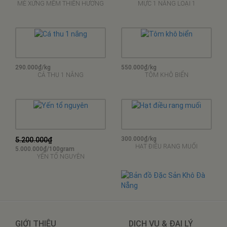
MÈ XỬNG MỀM THIÊN HƯƠNG
MỰC 1 NẮNG LOẠI 1
290.000₫/kg
550.000₫/kg
CÁ THU 1 NẮNG
TÔM KHÔ BIỂN
300.000₫/kg
5.200.000₫
HẠT ĐIỀU RANG MUỐI
5.000.000₫/100gram
YẾN TỔ NGUYÊN
GIỚI THIỆU
DỊCH VỤ & ĐẠI LÝ