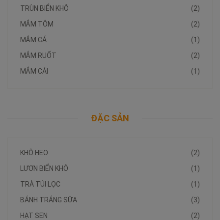
TRÙN BIỂN KHÔ
(2)
MẮM TÔM
(2)
MẮM CÁ
(1)
MẮM RUỐT
(2)
MẮM CÁI
(1)
ĐẶC SẢN
KHÔ HEO
(2)
LƯƠN BIỂN KHÔ
(1)
TRÀ TÚI LỌC
(1)
BÁNH TRÁNG SỮA
(3)
HẠT SEN
(2)