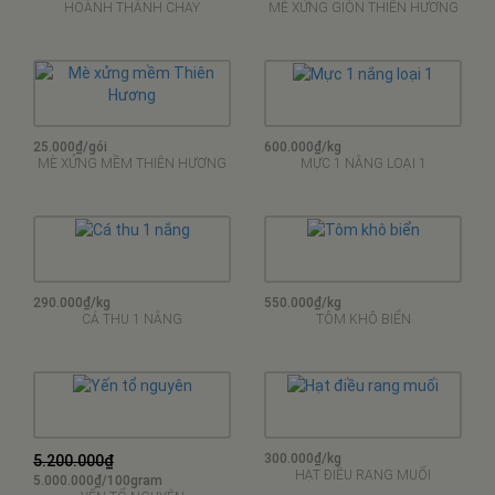
ĐẶC SẢN
KHÔ ĐÀ NẴNG
Cung cấp: mực 1 nắng, mực khô, cá thu 1 nắng, cá khô, tôm khô, bò khô, nai
khô, trùn biển, hải sâm, cá ngựa, bào ngư, sá sùng, yến tổ, nước yến, hạt điều,
hạt dẻ, hạt hướng dương, hạt dưa, hạnh nhân, khô mè, khô nổ, bánh dừa,
mắm các loại...
45.000₫/20 cái
25.000₫/gói
HOÀNH THÁNH CHAY
MÈ XỬNG GIÒN THIÊN HƯƠNG