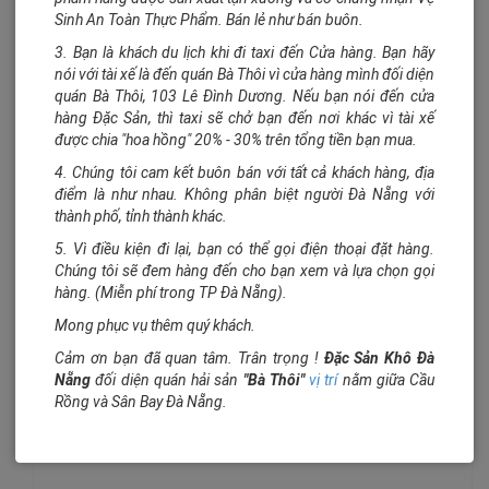
Sinh An Toàn Thực Phẩm. Bán lẻ như bán buôn.
3. Bạn là khách du lịch khi đi taxi đến Cửa hàng. Bạn hãy
nói với tài xế là đến quán Bà Thôi vì cửa hàng mình đối diện
quán Bà Thôi, 103 Lê Đình Dương. Nếu bạn nói đến cửa
hàng Đặc Sản, thì taxi sẽ chở bạn đến nơi khác vì tài xế
được chia "hoa hồng" 20% - 30% trên tổng tiền bạn mua.
4. Chúng tôi cam kết buôn bán với tất cả khách hàng, địa
điểm là như nhau. Không phân biệt người Đà Nẵng với
thành phố, tỉnh thành khác.
5. Vì điều kiện đi lại, bạn có thể gọi điện thoại đặt hàng.
Chúng tôi sẽ đem hàng đến cho bạn xem và lựa chọn gọi
hàng. (Miễn phí trong TP Đà Nẵng).
Mong phục vụ thêm quý khách.
Cảm ơn bạn đã quan tâm. Trân trọng !
Đặc Sản Khô Đà
Nẵng
đối diện quán hải sản
"Bà Thôi"
vị trí
nằm giữa Cầu
Rồng và Sân Bay Đà Nẵng.
Cá thiều
Khách viếng thăm: 3198