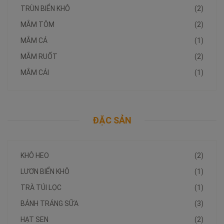
TRÙN BIỂN KHÔ
(2)
MẮM TÔM
(2)
MẮM CÁ
(1)
MẮM RUỐT
(2)
MẮM CÁI
(1)
ĐẶC SẢN
KHÔ HEO
(2)
LƯƠN BIỂN KHÔ
(1)
TRÀ TÚI LỌC
(1)
BÁNH TRÁNG SỮA
(3)
HẠT SEN
(2)