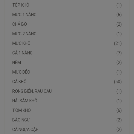
TÉP KHÔ
(1)
MỰC 1 NẮNG
(6)
CHẢ BÒ
(2)
MỰC 2 NẮNG
(1)
MỰC KHÔ
(21)
CÁ 1 NẮNG
(7)
NÊM
(2)
MỰC DẺO
(1)
CÁ KHÔ
(50)
RONG BIỂN, RAU CAU
(1)
HẢI SÂM KHÔ
(1)
TÔM KHÔ
(6)
BÀO NGƯ
(2)
CÁ NGỰA CẶP
(2)