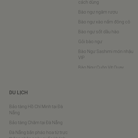
GIỚI THIỆU
DỊCH VỤ & ĐẠI LÝ
Hải Sản Khô là gì ?
Giao hàng tận nhà
Đặc Sản Khô là gì ?
Đại lý đặc sản, hải sản
Du lịch Đà Nẵng
Tuyển nhân viên bán hàng
Đôi nét về Đặc Sản Khô Đà
Tuyển cộng tác viên kinh
Nẵng
doanh
Giá mực 1 nắng
Liên hệ
CHẾ BIẾN
Khách hàng
Ý kiến
Công dụng rượu cá ngựa và
cách dùng
Bào ngư ngâm rượu
Bào ngư xào nấm đông cô
Bào ngư sốt dầu hào