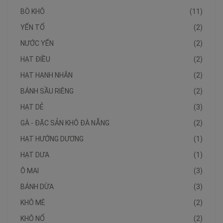
BÒ KHÔ
(11)
YẾN TỔ
(2)
NƯỚC YẾN
(2)
HẠT ĐIỀU
(2)
HẠT HẠNH NHÂN
(2)
BÁNH SẦU RIÊNG
(2)
HẠT DẺ
(3)
GÀ - ĐẶC SẢN KHÔ ĐÀ NẴNG
(2)
HẠT HƯỚNG DƯƠNG
(1)
HẠT DƯA
(1)
Ô MAI
(3)
BÁNH DỪA
(3)
KHÔ MÈ
(2)
KHÔ NỔ
(2)