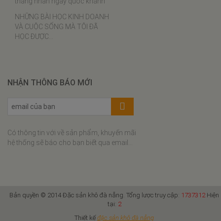
Gỏi bào ngư
Bào Ngư Sashimi món nhậu
VIP
Bào Ngư Cuộn Vịt Quay
Bào ngư hầm chân ngỗng
Bào Ngư Hấp Phô Mai
DU LỊCH
Bào ngư nấu cháo
Bảo tàng Hồ Chí Minh tại Đà
Bào ngư chân gà
Nẵng
Cách chưng yến
Bảo tàng Chăm tại Đà Nẵng
Thịt ba chỉ rim tôm khô
Đà Nẵng bắn pháo hoa từ trực
Tôm khô sốt cà chua
thăng nhân ngày quốc khánh
Lạc xá tôm
NHỮNG BÀI HỌC KINH DOANH
VÀ CUỘC SỐNG MÀ TÔI ĐÃ
Bí đỏ xào tôm khô
HỌC ĐƯỢC…
Đậu que xào tôm khô
Bánh bèo tôm khô thịt xay