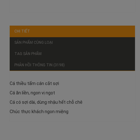
300.000₫
Mua hàng
Số lượng:
Đơn vị tính:
kg
Trọng lượng:
1 kg
Hạng sử dụng:
06 tháng
Ghi chú:
Cá thiều ăn liền - ngon - ngọt
CHI TIẾT