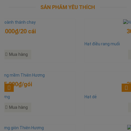
SẢN PHẨM CÙNG LOẠI
TAG SẢN PHẨM
PHẢN HỒI THÔNG TIN (3198)
Cá thiều tẩm cán cắt sợi
Cá ăn liền, ngon vị ngọt
Cá có sợi dài, dùng nhậu hết chỗ chê
Chúc thực khách ngon miệng
SẢN PHẨM YÊU THÍCH
300.000₫/kg