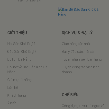
25.000₫/gói
600.000₫/kg
MÈ XỬNG MỀM THIÊN HƯƠNG
MỰC 1 NẮNG LOẠI 1
290.000₫/kg
550.000₫/kg
CÁ THU 1 NẮNG
TÔM KHÔ BIỂN
300.000₫/kg
5.200.000₫
HẠT ĐIỀU RANG MUỐI
5.000.000₫/100gram
YẾN TỔ NGUYÊN